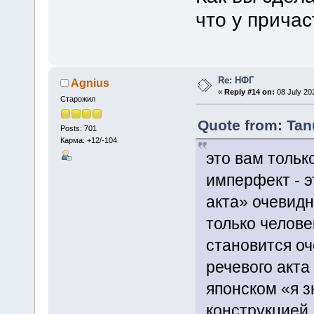
что у причас
Re: НФГ
Agnius
«
Reply #14 on:
08 July 20
Старожил
Quote from: Tan
Posts: 701
Карма: +12/-104
это вам тольк
имперфект - э
акта» очевидн
только челове
становится оч
речевого акта
японском «я 
конструкцией,