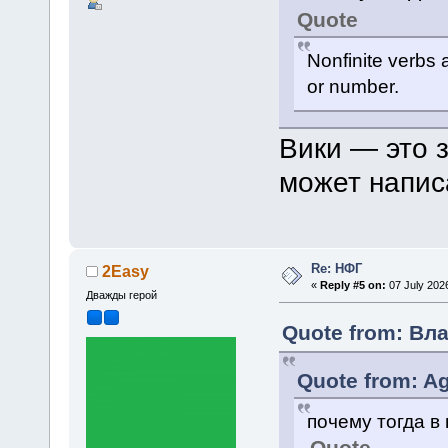
Quote
Nonfinite verbs 
or number.
Вики — это з
может напис
Re: НФГ
2Easy
«
Reply #5 on:
07 July 2026
Дважды герой
Quote from: Вла
Quote from: Ag
почему тогда в
Quote