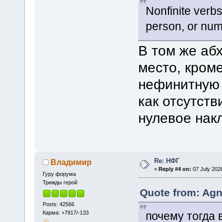
Nonfinite verb
person, or num
В том же аб
место, кроме
нефинитную
как отсутств
нулевое нак
Re: НФГ
Владимир
«
Reply #4 on:
07 July 2026
Гуру форума
Трижды герой
Quote from: Agn
Posts: 42566
Карма: +7917/-133
почему тогда 