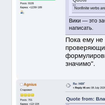
Posts: 9109
Карма: +1239/-189
Nonfinite verbs ar
Вики — это за
написать.
Пока ему не
проверяющие
формулировк
значимо".
Re: НФГ
Agnius
«
Reply #6 on:
08 July 2026
Старожил
Quote from: Вла
Posts: 701
Карма: +12/-104