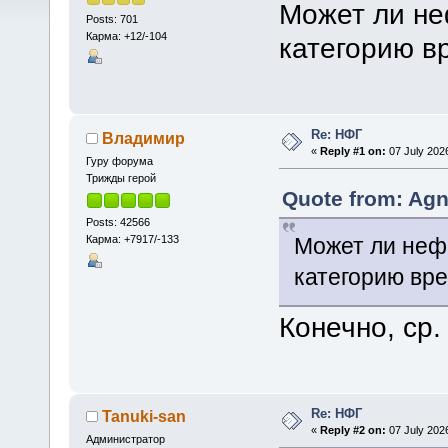
Может ли не
Posts: 701
Карма: +12/-104
категорию 
Re: НФГ
Владимир
«
Reply #1 on:
07 July 2026
Гуру форума
Трижды герой
Quote from: Agn
Posts: 42566
Карма: +7917/-133
Может ли неф
категорию вр
Конечно, ср
Re: НФГ
Tanuki-san
«
Reply #2 on:
07 July 2026
Администратор