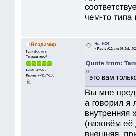
соответствуе
чем-то типа 
Re: НФГ
Владимир
«
Reply #12 on:
08 July 20
Гуру форума
Трижды герой
Quote from: Tan
Posts: 42566
Карма: +7917/-133
это вам тольк
Вы мне предп
а говорил я 
внутренняя 
(назовём её 
внешняя, пр