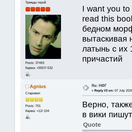
Трижды герой
I want you to
read this bo
бедном морф
вытаскивая н
латынь с их
причастий
Posts: 37493
Карма: +5507/-532
Re: НФГ
Agnius
«
Reply #3 on:
07 July 2026
Старожил
Верно, также
Posts: 701
Карма: +12/-104
в вики пишу
Quote