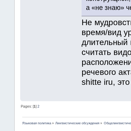
а «не знаю» ч
Не мудровст
время/вид ур
длительный 
считать видо
расположени
речевого акт
shitte iru, э
Pages: [
1
]
2
Языковая политика
»
Лингвистические обсуждения
»
Общелингвистиче