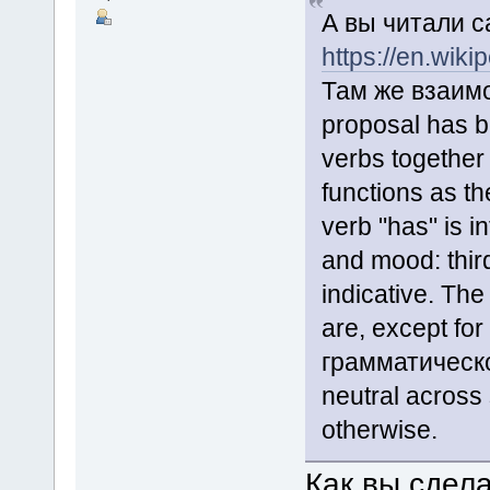
А вы читали с
https://en.wiki
Там же взаим
proposal has b
verbs together
functions as th
verb "has" is i
and mood: thir
indicative. Th
are, except fo
грамматическ
neutral across 
otherwise.
Как вы сдел