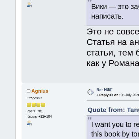
Вики — это за
написать.
Это не совсе
Статья на ан
статьи, тем 
как у Романа
Re: НФГ
Agnius
«
Reply #7 on:
08 July 2026
Старожил
Quote from: Tan
Posts: 701
Карма: +12/-104
I want you to r
this book by 