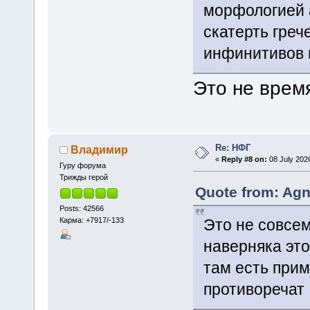
морфологией 
скатерть греч
инфинитивов 
Это не время
Re: НФГ
Владимир
«
Reply #8 on:
08 July 2026
Гуру форума
Трижды герой
Quote from: Agn
Posts: 42566
Карма: +7917/-133
Это не совсем
наверняка это
там есть приме
противоречат