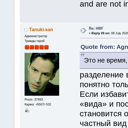
and are not i
Re: НФГ
Tanuki-san
«
Reply #9 on:
08 July 2026
Администратор
Трижды герой
Quote from: Agn
Это не время,
разделение 
понятно тол
Если избави
Posts: 37493
«вида» и пос
Карма: +5507/-532
становится о
частный вид