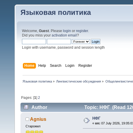
Языковая политика
Welcome,
Guest
. Please
login
or
register
.
Did you miss your
activation email
?
Login with username, password and session length
Home
Help
Search
Login
Register
Языковая политика
»
Лингвистические обсуждения
»
Общелингвистиче
Pages: [
1
]
2
Author
Topic: НФГ (Read 120
НФГ
Agnius
«
on:
07 July 2026, 19:05:0
Старожил