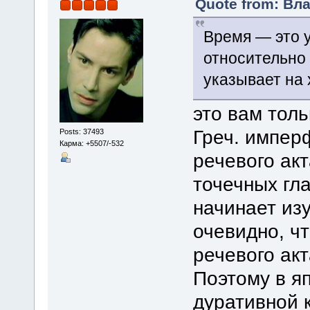
Quote from: Вла
Время — это 
относительно р
указывает на 
это вам толь
Греч. импер
Posts: 37493
Карма: +5507/-532
речевого ак
точечных гла
начинает из
очевидно, ч
речевого ак
Поэтому в я
дуративной 