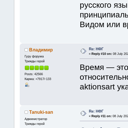
русского яз
принципиаль
Видом или 
Re: НФГ
Владимир
«
Reply #10 on:
08 July 202
Гуру форума
Трижды герой
Время — это
Posts: 42566
относительно
Карма: +7917/-133
aktionsart у
Re: НФГ
Tanuki-san
«
Reply #11 on:
08 July 202
Администратор
Трижды герой