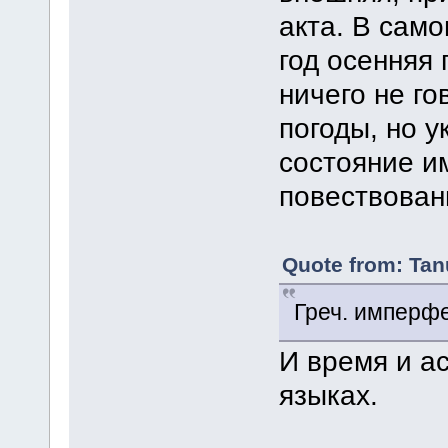
акта. В само
год осенняя 
ничего не го
погоды, но у
состояние и
повествован
Quote from: Tan
Греч. имперфе
И время и ас
языках.