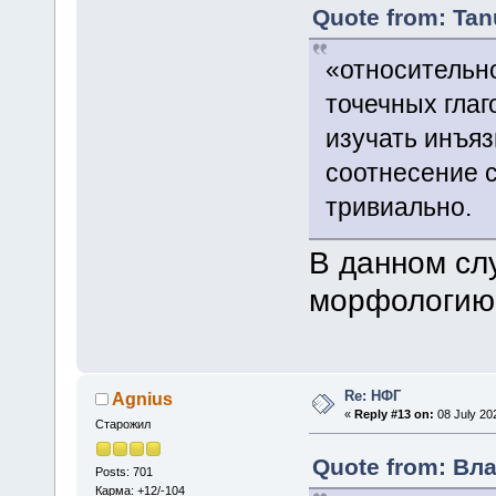
Quote from: Tan
«относительно
точечных глаг
изучать инъяз
соотнесение с
тривиально.
В данном сл
морфологию,
Re: НФГ
Agnius
«
Reply #13 on:
08 July 20
Старожил
Quote from: Вла
Posts: 701
Карма: +12/-104