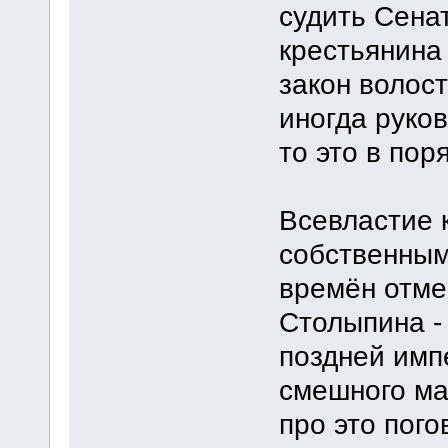
судить Сенат
крестьянина
закон волост
иногда руко
то это в пор
Всевластие 
собственным
времён отме
Столыпина -
поздней имп
смешного ма
про это пого