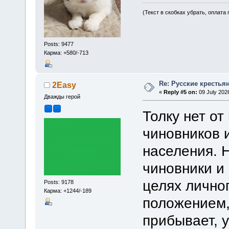
(Текст в скобках убрать, оплата
Posts: 9477
Карма: +580/-713
Re: Русские крестья
2Easy
«
Reply #5 on:
09 July 2026
Дважды герой
Толку нет от
чиновников 
населения. 
чиновники и
целях лично
Posts: 9178
Карма: +1244/-189
положением,
прибывает, у