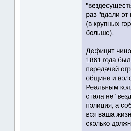
"вездесущесть
раз "вдали от
(в крупных г
больше).
Дефицит чино
1861 года бы
передачей ог
общине и воло
Реальным кол
стала не "вез
полиция, а со
вся ваша жизнь
сколько должн