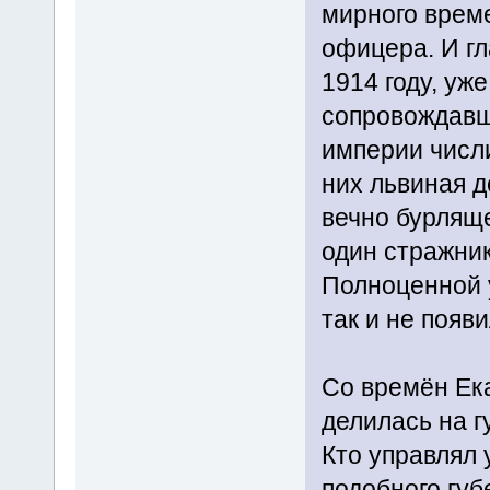
мирного време
офицера. И гл
1914 году, уж
сопровождавше
империи числи
них львиная д
вечно бурлящ
один стражник
Полноценной 
так и не появ
Со времён Ек
делилась на г
Кто управлял 
подобного губ