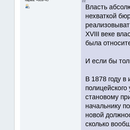
Карма: +689/-45
Власть абсол
нехваткой бюр
реализовывать
XVIII веке вл
была относит
И если бы толь
В 1878 году в
полицейского 
становому при
начальнику по
новой должнос
сколько вооб