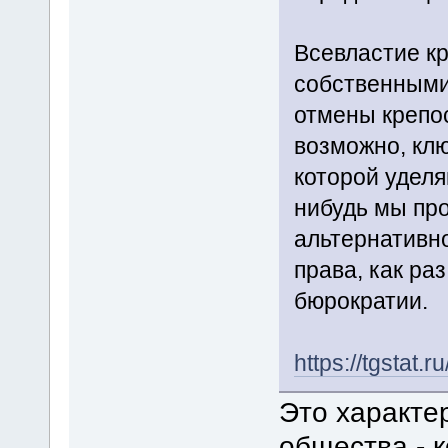
Всевластие к
собственными
отмены крепос
возможно, кл
которой уделя
нибудь мы про
альтернативн
права, как р
бюрократии.
https://tgstat.
Это характе
общества - 