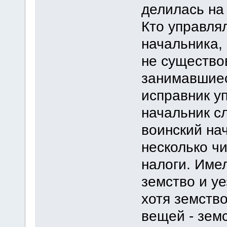
делилась на 
Кто управлял
начальника, 
не существо
занимавшиес
исправник у
начальник с
воинский на
несколько ч
налоги. Име
земство и у
хотя земств
вещей - зем