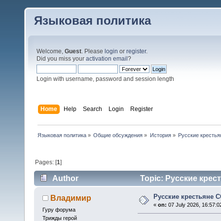
Языковая политика
Welcome,
Guest
. Please
login
or
register
.
Did you miss your
activation email
?
Login with username, password and session length
Home
Help
Search
Login
Register
Языковая политика
»
Общие обсуждения
»
История
»
Русские кресть
Pages: [
1
]
Author
Topic: Русские крес
Русские крестьяне 
Владимир
«
on:
07 July 2026, 16:57:0
Гуру форума
Трижды герой