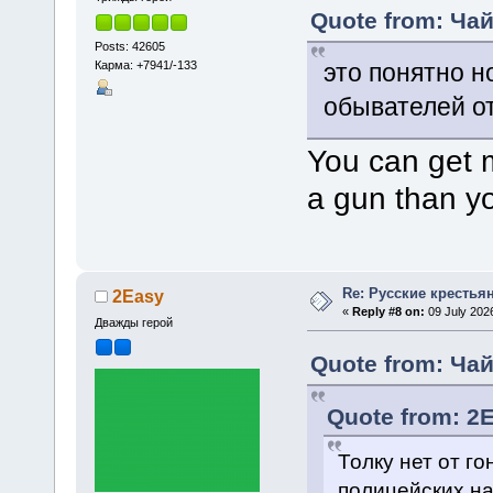
Quote from: Чай
Posts: 42605
Карма: +7941/-133
это понятно н
обывателей о
You can get m
a gun than y
Re: Русские крестья
2Easy
«
Reply #8 on:
09 July 2026
Дважды герой
Quote from: Чай
Quote from: 2E
Толку нет от г
полицейских на