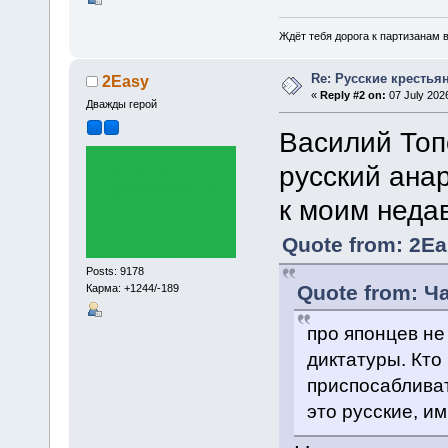
Ждёт тебя дорога к партизанам в
Re: Русские крестья
2Easy
«
Reply #2 on:
07 July 2026
Дважды герой
Василий Топ
русский ана
к моим неда
Quote from: 2Ea
Posts: 9178
Quote from: Ч
Карма: +1244/-189
про японцев не
диктатуры. Кто
приспосабливат
это русские, и