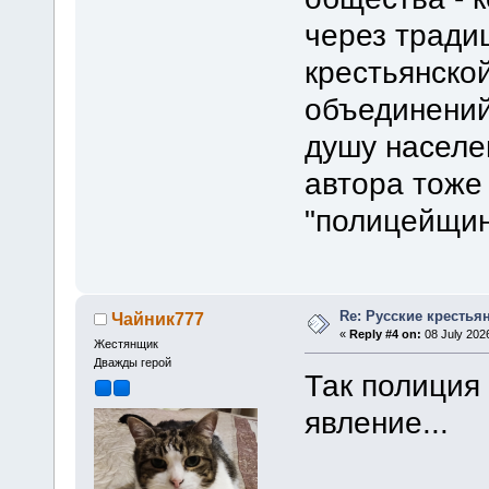
через тради
крестьянско
объединений
душу населе
автора тоже
"полицейщин
Re: Русские крестья
Чайник777
«
Reply #4 on:
08 July 2026
Жестянщик
Дважды герой
Так полиция
явление...