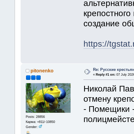
альтернатив
крепостного
создание об
https://tgsta
Re: Русские крестья
pitonenko
«
Reply #1 on:
07 July 2026
Николай Пав
отмену крепо
- Помещики 
полицмейсте
Posts: 28856
Карма: +811/-10850
Gender: