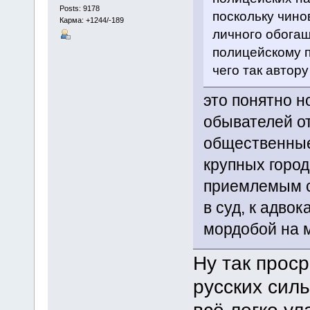
Posts: 9178
поскольку чино
Карма: +1244/-189
личного обогащ
полицейскому п
чего так автор
это понятно н
обывателей о
общественные
крупных город
приемлемым с
в суд, к адвок
мордобой на м
Ну так прос
русских сил