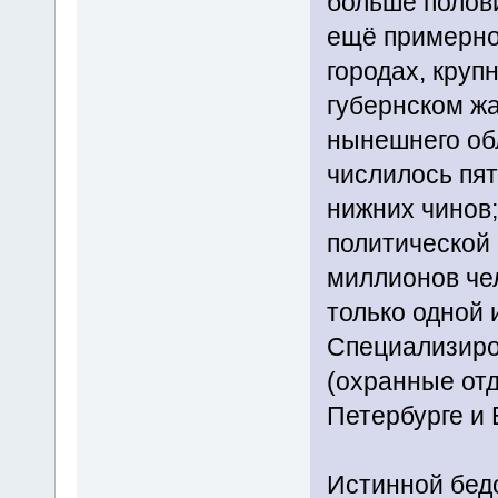
больше полов
ещё примерно 
городах, круп
губернском ж
нынешнего об
числилось пят
нижних чинов;
политической
миллионов чел
только одной 
Специализиро
(охранные отд
Петербурге и
Истинной бед