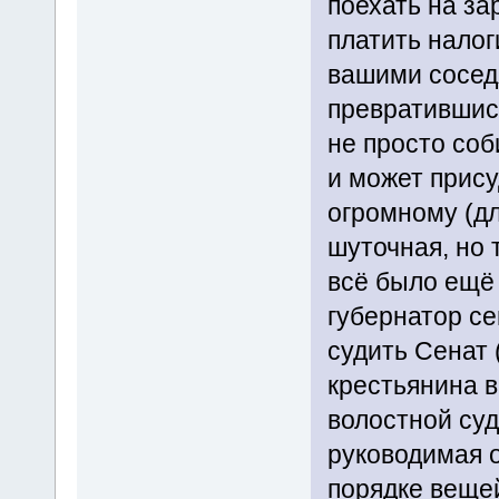
поехать на за
платить налог
вашими соседя
превратившись
не просто соб
и может прису
огромному (дл
шуточная, но 
всё было ещё 
губернатор се
судить Сенат 
крестьянина в
волостной суд
руководимая о
порядке веще