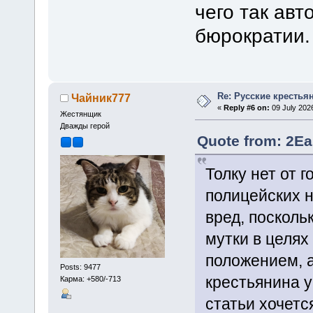
чего так авт
бюрократии.
Re: Русские крестья
Чайник777
«
Reply #6 on:
09 July 2026
Жестянщик
Дважды герой
Quote from: 2Ea
Толку нет от 
полицейских н
вред, посколь
мутки в целях
положением, а
Posts: 9477
крестьянина у
Карма: +580/-713
статьи хочет