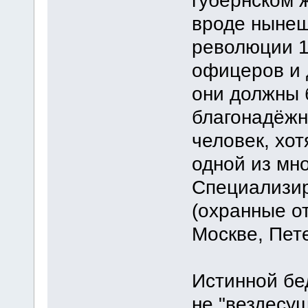
губернском 
вроде нынеш
революции 1
офицеров и 
они должны 
благонадёжн
человек, хот
одной из мн
Специализир
(охранные о
Москве, Пет
Истинной бе
не "вездесу