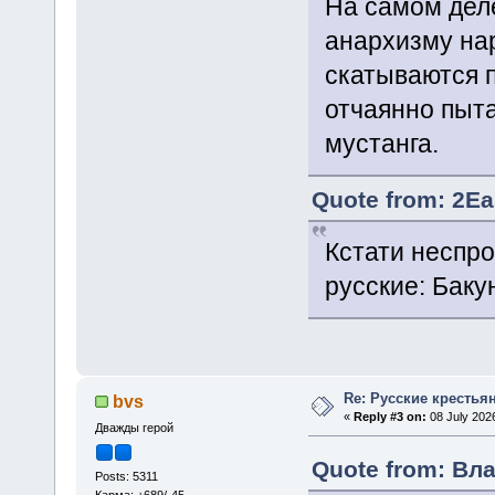
На самом деле
анархизму нар
скатываются п
отчаянно пыта
мустанга.
Quote from: 2Ea
Кстати неспро
русские: Баку
Re: Русские крестья
bvs
«
Reply #3 on:
08 July 2026
Дважды герой
Quote from: Вла
Posts: 5311