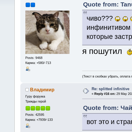
Quote from: Tan
чиво???
инфинитивом 
которые заст
я пошутил
Posts: 9468
Карма: +580/-713
(Текст в скобках убрать, оплата
Re: splitted infinitive
Владимир
«
Reply #16 on:
29 May 202
Гуру форума
Трижды герой
Quote from: Чай
Posts: 42595
Карма: +7939/-133
вот это и стра