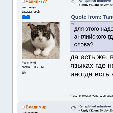
Re: splitted infinitive
Чайник777
«
Reply #21 on:
30 May 202
Жестянщик
Дважды герой
Quote from: Tan
для этого на
английского г
слова?
да есть же, в
Posts: 9468
языках где 
Карма: +580/-713
иногда есть 
(Текст в скобках убрать, оплата
Re: splitted infinitive
Владимир
«
Reply #22 on:
30 May 202
Гуру форума