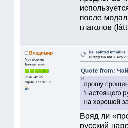
используется
после модаль
глаголов (látt
Re: splitted infinitive
Владимир
«
Reply #25 on:
30 May 202
Гуру форума
Трижды герой
Quote from: Чай
Posts: 42595
Карма: +7939/-133
прошу прощен
'настоящего р
на хорошей з
Вряд ли «пр
русский нар