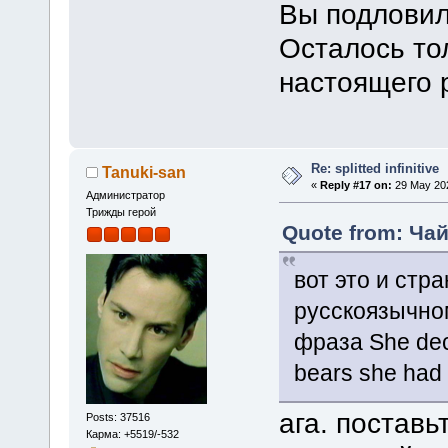
Вы подловили
Осталось то
настоящего 
Re: splitted infinitive
Tanuki-san
«
Reply #17 on:
29 May 202
Администратор
Трижды герой
Quote from: Чай
вот это и стр
русскоязычном
фраза She deci
bears she had 
ага. поставь
Posts: 37516
Карма: +5519/-532