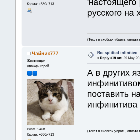
'настоящего
Карма: +580/-713
русского на
(Текст в скобках убрать, оплата
Re: splitted infinitive
Чайник777
«
Reply #19 on:
29 May 202
Жестянщик
Дважды герой
А в других я
инфинитиво
поставить н
инфинитива
Posts: 9468
(Текст в скобках убрать, оплата
Карма: +580/-713