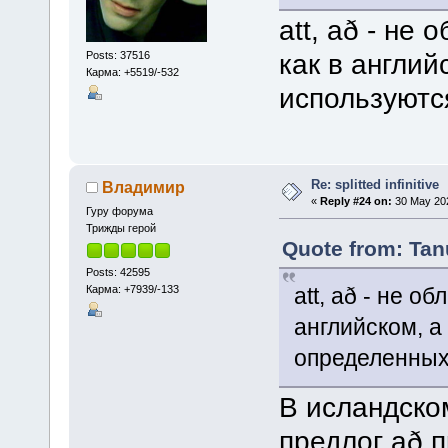
att, að - не
как в англий
Posts: 37516
Карма: +5519/-532
используютс
Re: splitted infinitive
Владимир
«
Reply #24 on:
30 May 202
Гуру форума
Трижды герой
Quote from: Tan
Posts: 42595
Карма: +7939/-133
att, að - не 
английском, а
определенных
В исландско
предлог að 