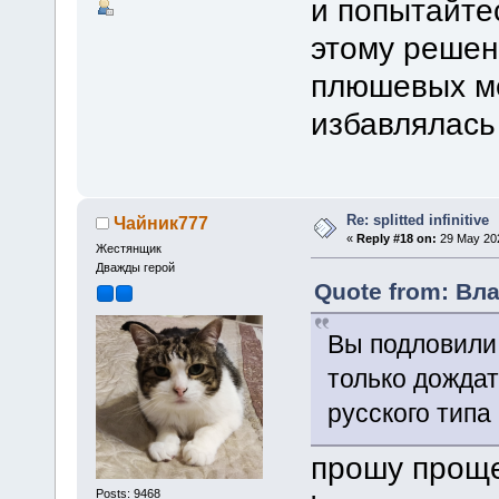
и попытайте
этому решен
плюшевых ме
избавлялась
Re: splitted infinitive
Чайник777
«
Reply #18 on:
29 May 202
Жестянщик
Дважды герой
Quote from: Вла
Вы подловили 
только дожда
русского тип
прошу проще
Posts: 9468