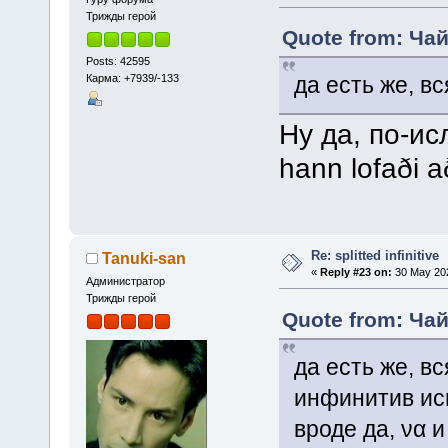
Трижды герой
Quote from: Чай
Posts: 42595
Карма: +7939/-133
да есть же, вся
Ну да, по-и
hann lofaði a
Re: splitted infinitive
Tanuki-san
«
Reply #23 on:
30 May 202
Администратор
Трижды герой
Quote from: Чай
да есть же, вс
инфинитив исп
вроде да, να и