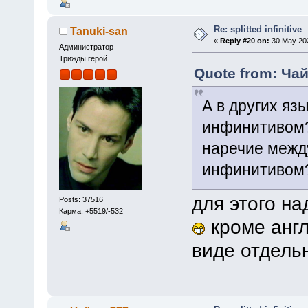
Re: splitted infinitive
Tanuki-san
«
Reply #20 on:
30 May 202
Администратор
Трижды герой
Quote from: Чай
А в других яз
инфинитивом?
наречие межд
инфинитивом
для этого н
Posts: 37516
Карма: +5519/-532
кроме англ
виде отдель