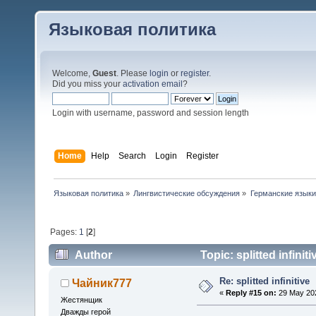
Языковая политика
Welcome,
Guest
. Please
login
or
register
.
Did you miss your
activation email
?
Login with username, password and session length
Home
Help
Search
Login
Register
Языковая политика
»
Лингвистические обсуждения
»
Германские языки
Pages:
1
[
2
]
Author
Topic: splitted infini
Re: splitted infinitive
Чайник777
«
Reply #15 on:
29 May 202
Жестянщик
Дважды герой