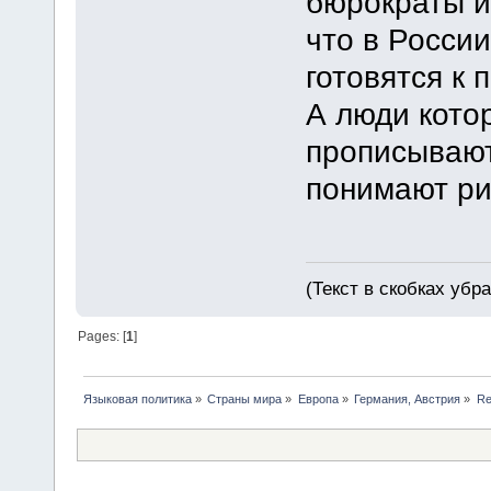
бюрократы и
что в России
готовятся к
А люди кото
прописывают
понимают ри
(Текст в скобках убр
Pages: [
1
]
Языковая политика
»
Страны мира
»
Европа
»
Германия, Австрия
»
Re