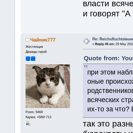
власти всяче
и говорят "А
Re: Reichsfluchtsteue
Чайник777
«
Reply #6 on:
29 May 2026
Жестянщик
Дважды герой
Quote from: You
при этом набл
оные происхо
родственников
всяческих стр
их-то за что?
Posts: 9468
Карма: +580/-713
так это разн