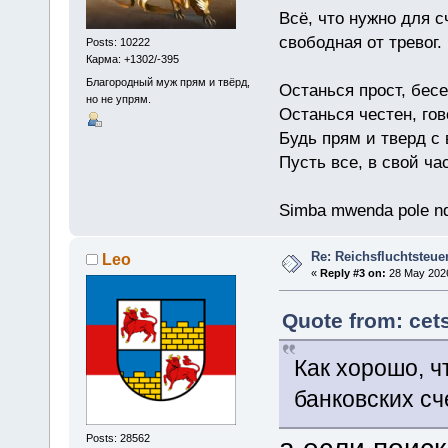
Всё, что нужно для с
свободная от тревог.
Posts: 10222
Карма: +1302/-395
Благородный муж прям и твёрд,
Останься прост, бес
но не упрям.
Останься честен, гов
Будь прям и тверд с
Пусть все, в свой ча
Simba mwenda pole n
Re: Reichsfluchtsteue
Leo
«
Reply #3 on:
28 May 2026
Quote from: cet
Как хорошо, ч
банковских сч
Posts: 28562