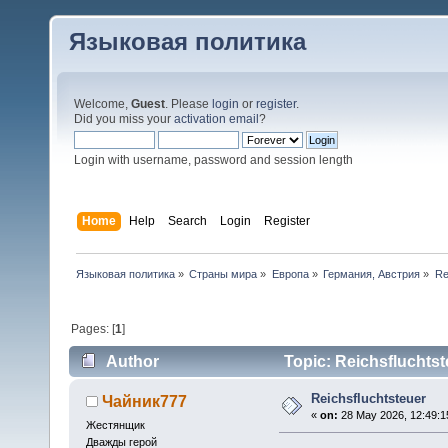
Языковая политика
Welcome,
Guest
. Please
login
or
register
.
Did you miss your
activation email
?
Login with username, password and session length
Home
Help
Search
Login
Register
Языковая политика
»
Страны мира
»
Европа
»
Германия, Австрия
»
Re
Pages: [
1
]
Author
Topic: Reichsfluchtst
Reichsfluchtsteuer
Чайник777
«
on:
28 May 2026, 12:49:1
Жестянщик
Дважды герой