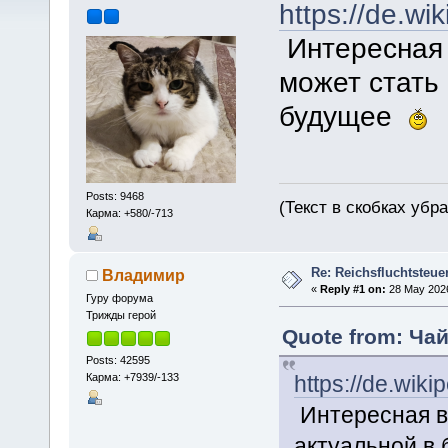
https://de.wi
Интересная 
может стать
будущее
Posts: 9468
(Текст в скобках убр
Карма: +580/-713
Re: Reichsfluchtsteue
Владимир
«
Reply #1 on:
28 May 2026
Гуру форума
Трижды герой
Quote from: Чай
Posts: 42595
Карма: +7939/-133
https://de.wiki
Интересная в
актуальной в