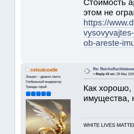
Стоимость а
этом не огр
https://www.d
vysovyvajtes-
ob-areste-im
Re: Reichsfluchtsteue
cetsalcoatle
«
Reply #2 on:
28 May 2026
Эльрат – дракон света
Глобальный модератор
Как хорошо, 
Трижды герой
имущества, 
WHITE LIVES MATTE