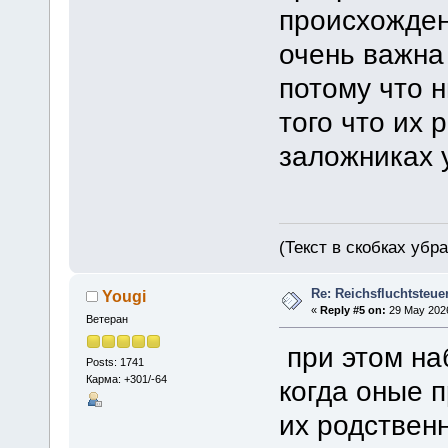
происхожден
очень важна
потому что 
того что их 
заложниках у
(Текст в скобках убр
Re: Reichsfluchtsteue
Yougi
«
Reply #5 on:
29 May 2026
Ветеран
при этом на
Posts: 1741
Карма: +301/-64
когда оные 
их родственн