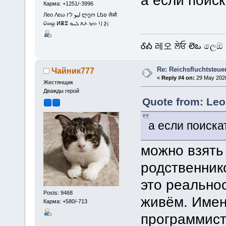
а если поис
Карма: +1251/-3996
Лео Λεω ليو ליו ლეო Լեօ लेओ
லெஒ ⵍⴻⵓ ܠܝܘ ሌኦ ⲗⲉⲟ りお
ᎴᎣ 레오 ਲੇਓ లెఒ ලෙඔ 
Re: Reichsfluchtsteue
Чайник777
«
Reply #4 on:
29 May 2026
Жестянщик
Дважды герой
Quote from: Leo
а если поиск
можно взять
родственнико
это реально
Posts: 9468
живём. Имен
Карма: +580/-713
программист