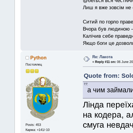
@беться вся честнАя
Лиш я вже зовсім не
Ситий по горло праве
Вчора був людиною — 
Калічив себе праведн
Якщо боги це дозволи
Re: Лакота
Python
«
Reply #11 on:
06 June 20
Постоялец
Quote from: Sol
а чим займали
Лінда переї
на кодера, а
смуга невдач
Posts: 453
Карма: +141/-10