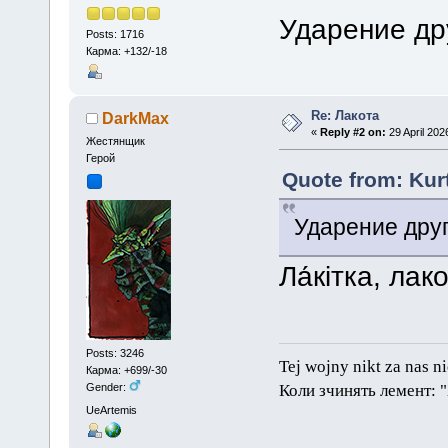
Ударение др
Posts: 1716
Карма: +132/-18
Re: Лакота
DarkMax
«
Reply #2 on:
29 April 202
Жестянщик
Герой
Quote from: Kurt
Ударение дру
Ла́кітка, лак
Posts: 3246
Tej wojny nikt za nas n
Карма: +699/-30
Коли зчинять лемент: 
Gender:
UeArtemis