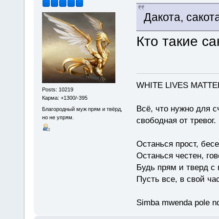
Дакота, сакот
Кто такие с
WHITE LIVES MATTE
Posts: 10219
Карма: +1300/-395
Всё, что нужно для с
Благородный муж прям и твёрд,
но не упрям.
свободная от тревог.
Останься прост, бес
Останься честен, гов
Будь прям и тверд с
Пусть все, в свой ча
Simba mwenda pole n