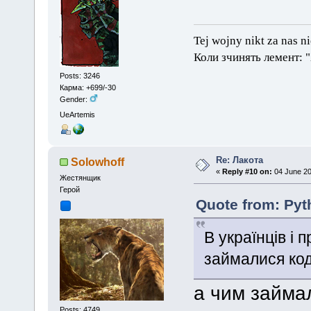
Tej wojny nikt za nas n
Коли зчинять лемент: 
Posts: 3246
Карма: +699/-30
Gender:
UeArtemis
Re: Лакота
Solowhoff
«
Reply #10 on:
04 June 20
Жестянщик
Герой
Quote from: Pyt
В українців і 
займалися ко
а чим займа
Posts: 4749