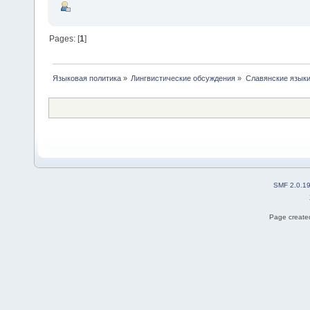
Pages: [
1
]
Языковая политика
»
Лингвистические обсуждения
»
Славянские язык
SMF 2.0.1
Page created