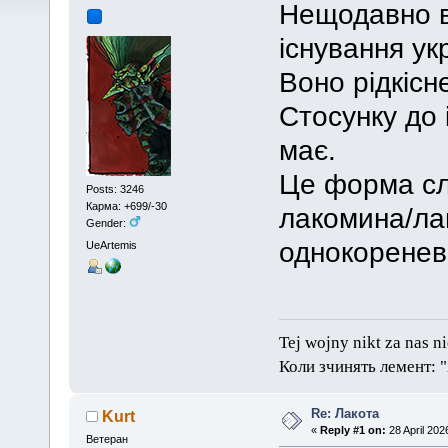
Нещодавно в
існування ук
Воно рідкісн
Стосунку до 
має.
Це форма сло
Posts: 3246
Карма: +699/-30
лакомина/лаг
Gender:
однокоренев
UeArtemis
Tej wojny nikt za nas n
Коли зчинять лемент: 
Re: Лакота
Kurt
«
Reply #1 on:
28 April 202
Ветеран