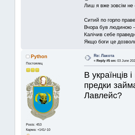
Лиш я вже зовсім не
Ситий по горло праве
Вчора був людиною — 
Калічив себе праведн
Якщо боги це дозволи
Re: Лакота
Python
«
Reply #5 on:
03 June 202
Постоялец
В українців 
предки займ
Лавлейс?
Posts: 453
Карма: +141/-10