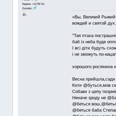
Карма: +1178/-51
Gender:
«Вы, Великий Рыжий 
вождей и святой дух
"Тая птаха пострашн
баб із неба буде опл
І всі діти будуть схо
і не зможуть по-каца
хорошого росіянина н
Весна прийшла,сади 
Коти @буться,мов ск
Собаки з цепу позри
Неначе зроду не @б
@беться вош,@бетьс
@беться баба Степан