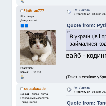
Re: Лакота
Чайник777
«
Reply #6 on:
03 June 202
Жестянщик
Дважды герой
Quote from: Pyt
В українців і 
займалися ко
вайб - коди
Posts: 9462
Карма: +579/-713
(Текст в скобках убр
Re: Лакота
cetsalcoatle
«
Reply #7 on:
04 June 202
Эльрат – дракон света
Глобальный модератор
Quote from: Tanu
Трижды герой