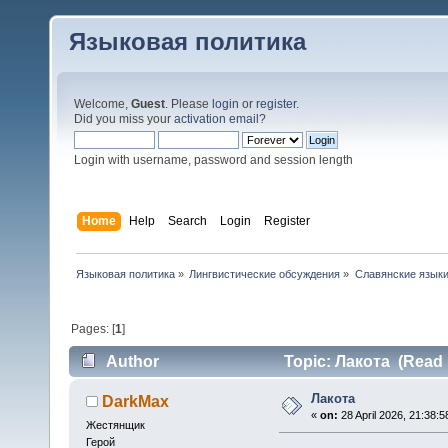
Языковая политика
Welcome,
Guest
. Please
login
or
register
.
Did you miss your
activation email
?
Login with username, password and session length
Home
Help
Search
Login
Register
Языковая политика
»
Лингвистические обсуждения
»
Славянские язык
Pages: [
1
]
Author
Topic: Лакота (Read 
Лакота
DarkMax
«
on:
28 April 2026, 21:38:5
Жестянщик
Герой