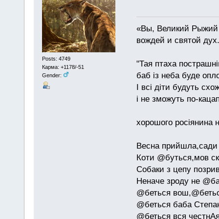
«Вы, Великий Рыжий 
вождей и святой дух
Posts: 4749
"Тая птаха пострашн
Карма: +1178/-51
баб із неба буде опл
Gender:
І всі діти будуть схо
і не зможуть по-каца
хорошого росіянина н
Весна прийшла,сади 
Коти @буться,мов ск
Собаки з цепу позри
Неначе зроду не @б
@беться вош,@бетьс
@беться баба Степан
@беться вся честнАя