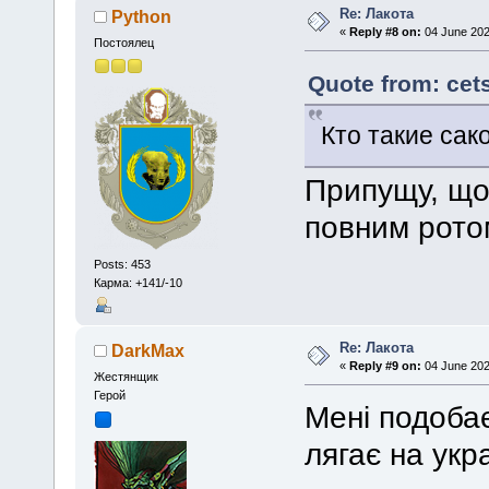
Re: Лакота
Python
«
Reply #8 on:
04 June 202
Постоялец
Quote from: cet
Кто такие сак
Припущу, що
повним рото
Posts: 453
Карма: +141/-10
Re: Лакота
DarkMax
«
Reply #9 on:
04 June 202
Жестянщик
Герой
Мені подобає
лягає на укр