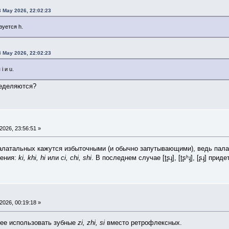
3 May 2026, 22:02:23
зуется h.
3 May 2026, 22:02:23
i и u.
ределяются?
026, 23:56:51 »
латальных кажутся избыточными (и обычно запутывающими), ведь палата
чения:
ki, khi, hi
или
ci, chi, shi
. В последнем случае [ʈʂɻ̩], [ʈʂʰɻ̩], [ʂɻ̩] пр
026, 00:19:18 »
нее использовать зубные
zi, zhi, si
вместо ретрофлексных.