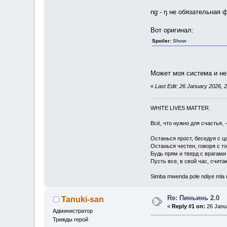
ng - ŋ не обязательная 
Вот оригинал:
Spoiler
:
Show
Может моя система и не
«
Last Edit: 26 January 2026, 2
WHITE LIVES MATTER.
Всё, что нужно для счастья, 
Останься прост, беседуя с ц
Останься честен, говоря с т
Будь прям и тверд с врагами
Пусть все, в свой час, счита
Simba mwenda pole ndiye mla
Re: Пиньинь 2.0
Tanuki-san
«
Reply #1 on:
26 Janua
Администратор
Трижды герой