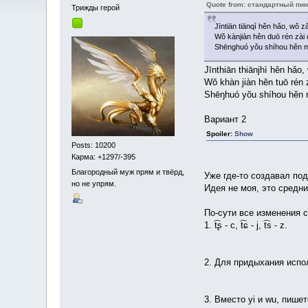
Quote from: стандартный пи
Трижды герой
Jīntiān tiānqì hěn hǎo, wǒ
Wǒ kànjiàn hěn duō rén zài d
Shēnghuó yǒu shíhou hěn m
Jīnthiān thiānjhì hěn hǎo
Wŏ khàn jiàn hĕn tuō rén z
Shēŋhuó yŏu shíhou hĕn m
Вариант 2
Spoiler
:
Show
Posts: 10200
Карма: +1297/-395
Благородный муж прям и твёрд,
Уже где-то создавал по
но не упрям.
Идея не моя, это средн
По-сути все изменения с
1. t͡ʂ - c, t͡ɕ - j, t͡s - z.
2. Для придыхания испо
3. Вместо yi и wu, пишетс