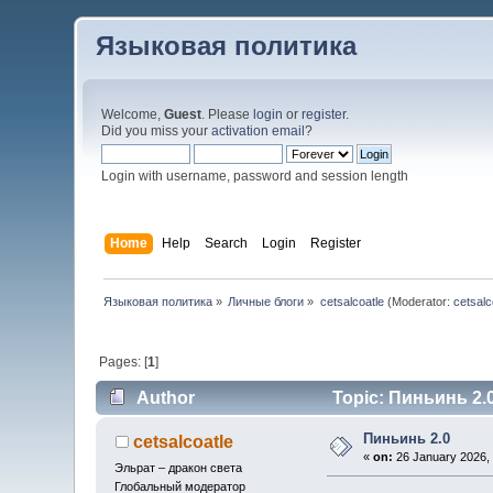
Языковая политика
Welcome,
Guest
. Please
login
or
register
.
Did you miss your
activation email
?
Login with username, password and session length
Home
Help
Search
Login
Register
Языковая политика
»
Личные блоги
»
cetsalcoatle
(Moderator:
cetsalc
Pages: [
1
]
Author
Topic: Пиньинь 2.0
Пиньинь 2.0
cetsalcoatle
«
on:
26 January 2026, 
Эльрат – дракон света
Глобальный модератор