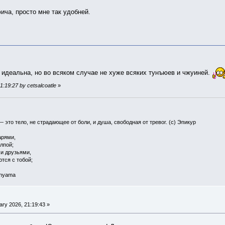
фича, просто мне так удобней.
 идеальна, но во всяком случае не хуже всяких тунъюев и чжуиней.
1:19:27 by cetsalcoatle
»
— это тело, не страдающее от боли, и душа, свободная от тревог. (с) Эпикур
арями,
олпой;
 и друзьями,
ются с тобой;
 nyama
ry 2026, 21:19:43 »