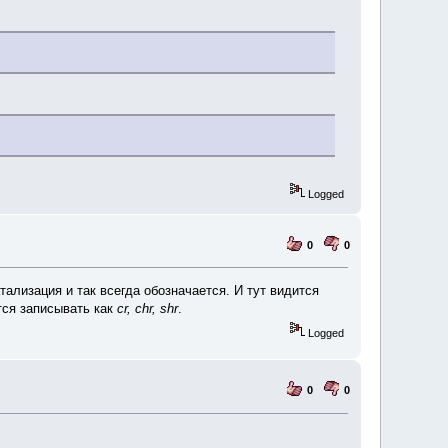
Logged
0
0
лизация и так всегда обозначается. И тут видится
идется записывать как
cr, chr, shr
.
Logged
0
0