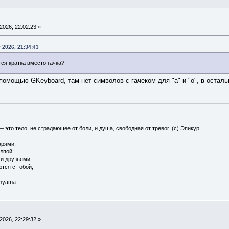
026, 22:02:23 »
 2026, 21:34:43
ся кратка вместо гачка?
помощью GKeyboard, там нет символов с гачеком для "а" и "о", в остал
— это тело, не страдающее от боли, и душа, свободная от тревог. (с) Эпикур
арями,
олпой;
 и друзьями,
ются с тобой;
 nyama
026, 22:29:32 »