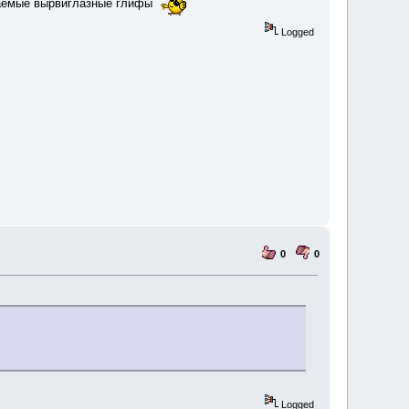
ваемые вырвиглазные глифы
Logged
0
0
Logged