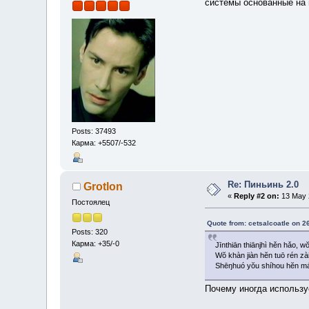
системы основанные на
Posts: 37493
Карма: +5507/-532
Re: Пиньинь 2.0
Grotlon
«
Reply #2 on:
13 May 2
Постоялец
Quote from: cetsalcoatle on 2
Posts: 320
Карма: +35/-0
Jīnthiān thiānjhì hěn hǎo, 
Wŏ khàn jiàn hĕn tuō rén zài
Shēŋhuó yŏu shíhou hĕn máŋ
Почему иногда использу