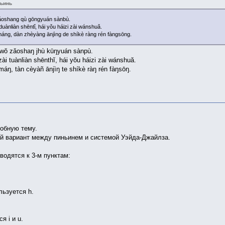
ньинь
 zǎoshang qù gōngyuán sànbù.
uànliàn shēntǐ, hái yǒu háizi zài wánshuǎ.
áng, dàn zhèyàng ānjìng de shíkè ràng rén fàngsōng.
, wŏ zǎoshaŋ jhù kūŋyuán sànpù.
ài tuànliàn shēnthĭ, hái yŏu háizi zài wánshuă.
áŋ, tàn cèyàñ ānjìŋ te shíkè ràŋ rén fàŋsōŋ.
добную тему.
ий вариант между пиньинем и системой Уэйда-Джайлза.
водятся к 3-м пунктам:
льзуется h.
я i и u.