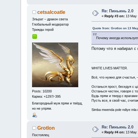
Re: Пиньинь 2.0
cetsalcoatle
«
Reply #3 on:
13 May 2
Эльрат – дракон света
Глобальный модератор
Quote from: Grotlon on 13 May
Трижды герой
Почему иногда использует
Потому что я набирал с 
WHITE LIVES MATTER.
Всё, что нужно для счастья, 
Останься прост, беседуя с ц
Posts: 10200
Останься честен, говоря с т
Будь прям и тверд с врагами
Карма: +1297/-395
Пусть все, в свой час, счита
Благородный муж прям и твёрд,
но не упрям.
Simba mwenda pole ndiye mla
Re: Пиньинь 2.0
Grotlon
«
Reply #4 on:
13 May 2
Постоялец