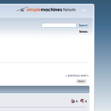
News:
« previous
next »
PRINT
0
0