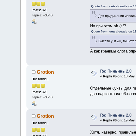
Quote from: cetsalcoatle on 1
Posts: 320
Карма: +35/-0
2. Для придыхания исполь
Но при этом sh /ʂ/?
Quote from: cetsalcoatle on 1
3. Вместо yi и wu, пишется 
А как границы слога оп
Re: Пиньинь 2.0
Grotlon
«
Reply #5 on:
18 May 2
Постоялец
Отдельные буквы для па
Posts: 320
два варианта их обозна
Карма: +35/-0
Re: Пиньинь 2.0
Grotlon
«
Reply #6 on:
19 May 2
Постоялец
Хотя, наверно, правиль
Posts: 320