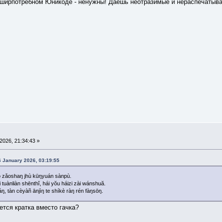
 ширпотребном Юникоде - ненужны! Даешь неотразимые и нераспечаты
026, 21:34:43 »
6 January 2026, 03:19:55
wŏ zǎoshaŋ jhù kūŋyuán sànpù.
 tuànliàn shēnthĭ, hái yŏu háizi zài wánshuă.
, tàn cèyàñ ānjìŋ te shíkè ràŋ rén fàŋsōŋ.
ется кратка вместо гачка?