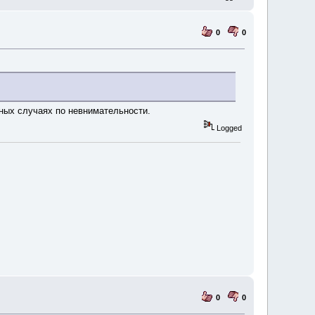
0
0
ьных случаях по невнимательности.
Logged
0
0