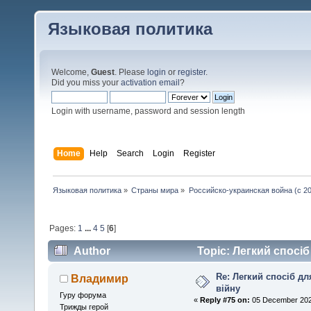
Языковая политика
Welcome,
Guest
. Please
login
or
register
.
Did you miss your
activation email
?
Login with username, password and session length
Home
Help
Search
Login
Register
Языковая политика
»
Страны мира
»
Российско-украинская война (с 20
Pages:
1
...
4
5
[
6
]
Author
Topic: Легкий спосіб
Re: Легкий спосіб д
Владимир
війну
Гуру форума
«
Reply #75 on:
05 December 2025
Трижды герой