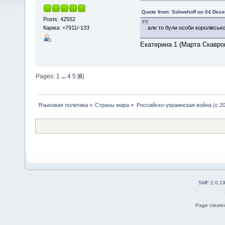
Quote from: Solowhoff on 04 Dec
Posts: 42552
Карма: +7911/-133
але то були особи королівсько
Екатерина 1 (Марта Скавро
Pages:
1
...
4
5
[
6
]
Языковая политика
»
Страны мира
»
Российско-украинская война (с 20
SMF 2.0.1
Page created