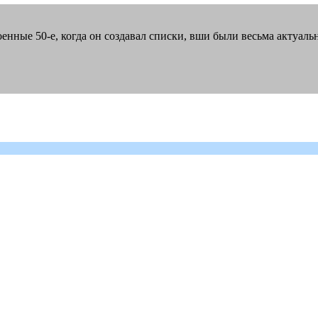
военные 50-е, когда он создавал списки, вши были весьма актуаль