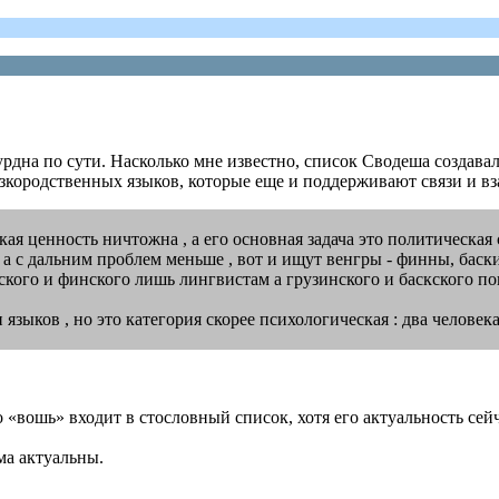
урдна по сути. Насколько мне известно, список Сводеша создава
зкородственных языков, которые еще и поддерживают связи и вза
кая ценность ничтожна , а его основная задача это политическа
, а с дальним проблем меньше , вот и ищут венгры - финны, баск
рского и финского лишь лингвистам а грузинского и баскского по
зыков , но это категория скорее психологическая : два человек
во «вошь» входит в стословный список, хотя его актуальность сей
ма актуальны.