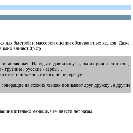
лся для быстрой и массовой оценки обскурантных языков. Даже
имно влияют :fp :fp
я составляющая . Народы издавна ищут дальних родственников ,
и - грузины , русские - сербы…
ка не установлено , никого не интересует
а говорящие на схожих языках понимают друг дружку , а другие
час значительно меньше, чем двести лет назад.