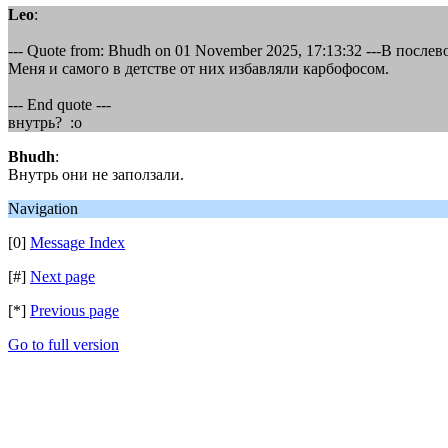
Leo
:
--- Quote from: Bhudh on 01 November 2025, 17:13:32 ---В после
Меня и самого в детстве от них избавляли карбофосом.
--- End quote ---
внутрь? :o
Bhudh
:
Внутрь они не заползали.
Navigation
[0]
Message Index
[#]
Next page
[*]
Previous page
Go to full version