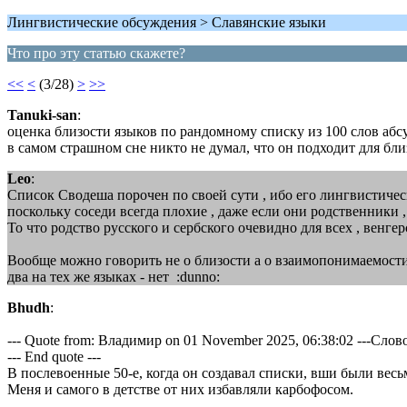
Лингвистические обсуждения > Славянские языки
Что про эту статью скажете?
<<
<
(3/28)
>
>>
Tanuki-san
:
оценка близости языков по рандомному списку из 100 слов абс
в самом страшном сне никто не думал, что он подходит для бли
Leo
:
Список Сводеша порочен по своей сути , ибо его лингвистичес
поскольку соседи всегда плохие , даже если они родственники 
То что родство русского и сербского очевидно для всех , венге
Вообще можно говорить не о близости а о взаимопонимаемости я
два на тех же языках - нет :dunno:
Bhudh
:
--- Quote from: Владимир on 01 November 2025, 06:38:02 ---Сло
--- End quote ---
В послевоенные 50-е, когда он создавал списки, вши были весь
Меня и самого в детстве от них избавляли карбофосом.