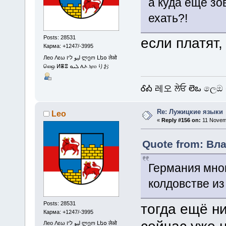
а куда ещё зо
ехать?!
Posts: 28531
если платят,
Карма: +1247/-3995
Лео Λεω ليو ליו ლეო Լեօ लेओ
லெஒ ⵍⴻⵓ ܠܝܘ ሌኦ ⲗⲉⲟ りお
ᎴᎣ 레오 ਲੇਓ లెఒ ලෙඔ 
Re: Лужицкие языки
Leo
«
Reply #156 on:
11 Novemb
Quote from: Вл
Германия мног
колдовстве и
Posts: 28531
тогда ещё ни
Карма: +1247/-3995
Лео Λεω ليو ליו ლეო Լեօ लेओ