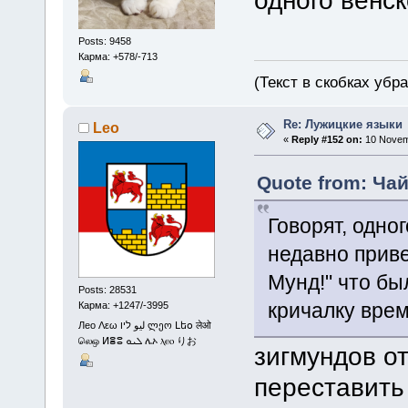
одного венск
Posts: 9458
Карма: +578/-713
(Текст в скобках убр
Re: Лужицкие языки
Leo
«
Reply #152 on:
10 Novemb
Quote from: Чай
Говорят, одно
недавно привет
Мунд!" что б
Posts: 28531
кричалку врем
Карма: +1247/-3995
Лео Λεω ليو ליו ლეო Լեօ लेओ
லெஒ ⵍⴻⵓ ܠܝܘ ሌኦ ⲗⲉⲟ りお
зигмундов о
переставить