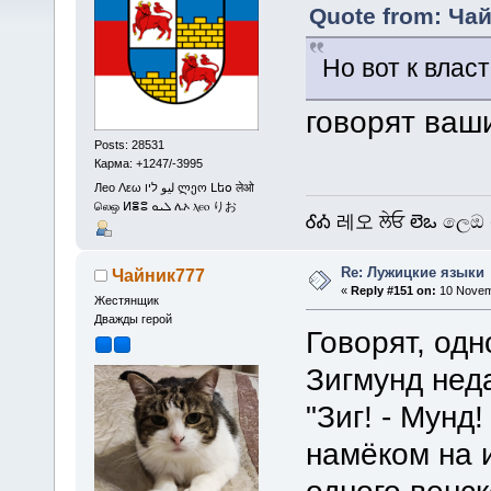
Quote from: Чай
Но вот к вла
говорят ваш
Posts: 28531
Карма: +1247/-3995
Лео Λεω ليو ליו ლეო Լեօ लेओ
லெஒ ⵍⴻⵓ ܠܝܘ ሌኦ ⲗⲉⲟ りお
ᎴᎣ 레오 ਲੇਓ లెఒ ලෙඔ 
Re: Лужицкие языки
Чайник777
«
Reply #151 on:
10 Novemb
Жестянщик
Дважды герой
Говорят, од
Зигмунд нед
"Зиг! - Мунд!
намёком на 