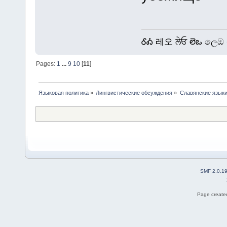
ᎴᎣ 레오 ਲੇਓ లెఒ ලෙඔ 
Pages:
1
...
9
10
[
11
]
Языковая политика
»
Лингвистические обсуждения
»
Славянские язык
SMF 2.0.1
Page created