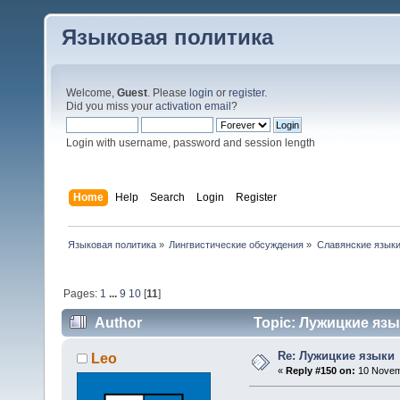
Языковая политика
Welcome,
Guest
. Please
login
or
register
.
Did you miss your
activation email
?
Login with username, password and session length
Home
Help
Search
Login
Register
Языковая политика
»
Лингвистические обсуждения
»
Славянские язык
Pages:
1
...
9
10
[
11
]
Author
Topic: Лужицкие язы
Re: Лужицкие языки
Leo
«
Reply #150 on:
10 Novemb