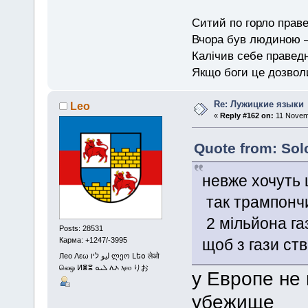
Ситий по горло праве
Вчора був людиною — 
Калічив себе праведн
Якщо боги це дозволи
Re: Лужицкие языки
Leo
«
Reply #162 on:
11 Novemb
Quote from: Sol
невже хочуть 
так трампончи
2 мільйона га
Posts: 28531
щоб з гази ст
Карма: +1247/-3995
Лео Λεω ليو ליו ლეო Լեօ लेओ
லெஒ ⵍⴻⵓ ܠܝܘ ሌኦ ⲗⲉⲟ りお
у Европе не
убежище