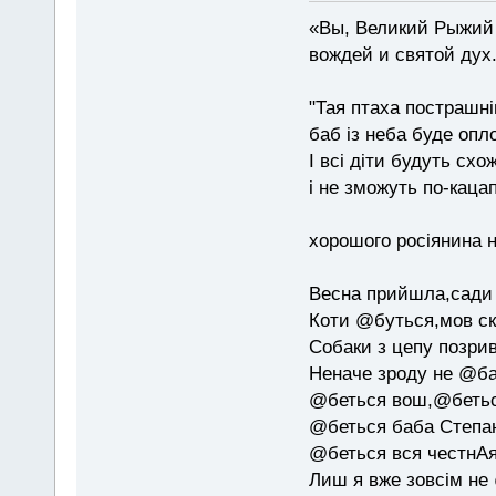
«Вы, Великий Рыжий 
вождей и святой дух
"Тая птаха пострашн
баб із неба буде опл
І всі діти будуть схо
і не зможуть по-каца
хорошого росіянина н
Весна прийшла,сади 
Коти @буться,мов ск
Собаки з цепу позри
Неначе зроду не @б
@беться вош,@бетьс
@беться баба Степан
@беться вся честнАя
Лиш я вже зовсім не