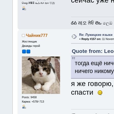
сейчас уже 
லெஒ ⵍⴻⵓ ܠܝܘ ሌኦ ⲗⲉⲟ りお
ᎴᎣ 레오 ਲੇਓ లెఒ ලෙඔ 
Re: Лужицкие языки
Чайник777
«
Reply #157 on:
11 Novemb
Жестянщик
Дважды герой
Quote from: Leo
тогда ещё нич
ничего никому
я же говорю
спасти
Posts: 9458
Карма: +578/-713