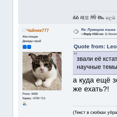
ᎴᎣ 레오 ਲੇਓ లెఒ ලෙඔ 
Re: Лужицкие языки
Чайник777
«
Reply #153 on:
11 Novemb
Жестянщик
Дважды герой
Quote from: Leo
звали её кста
научные темы 
а куда ещё 
же ехать?!
Posts: 9458
Карма: +578/-713
(Текст в скобках убр