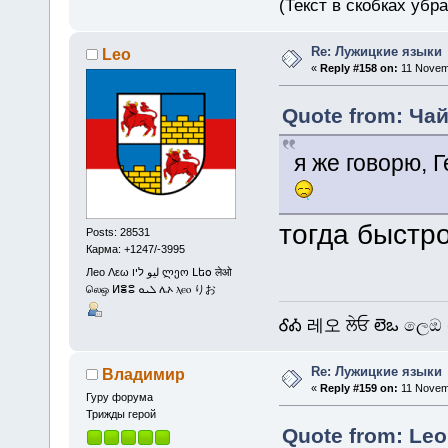
(Текст в скобках убр
Re: Лужицкие языки
Leo
«
Reply #158 on:
11 Novemb
Quote from: Чай
я же говорю, 
тогда быстр
Posts: 28531
Карма: +1247/-3995
Лео Λεω ليو ליו ლეო Լեօ लेओ
லெஒ ⵍⴻⵓ ܠܝܘ ሌኦ ⲗⲉⲟ りお
ᎴᎣ 레오 ਲੇਓ లెఒ ලෙඔ 
Re: Лужицкие языки
Владимир
«
Reply #159 on:
11 Novemb
Гуру форума
Трижды герой
Quote from: Leo