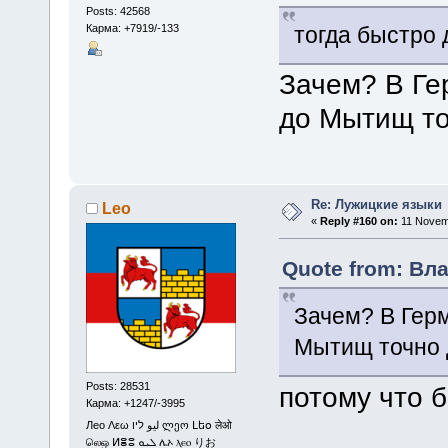
Posts: 42568
Карма: +7919/-133
тогда быстро
Зачем? В Ге
до Мытищ т
Re: Лужицкие языки
Leo
«
Reply #160 on:
11 Novemb
Quote from: Вл
Зачем? В Гер
Мытищ точно
Posts: 28531
потому что 
Карма: +1247/-3995
Лео Λεω ليو ליו ლეო Լեօ लेओ
லெஒ ⵍⴻⵓ ܠܝܘ ሌኦ ⲗⲉⲟ りお