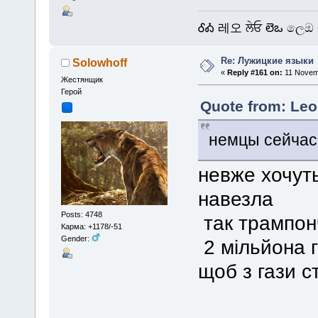
ᎴᎣ 레오 ਲੇਓ లెఒ ලෙඔ 
Re: Лужицкие языки
Solowhoff
«
Reply #161 on:
11 Novemb
Жестянщик
Герой
Quote from: Leo
немцы сейчас
невже хочуть
навезла
Posts: 4748
так трампон
Карма: +1178/-51
Gender:
2 мільйона г
щоб з гази 