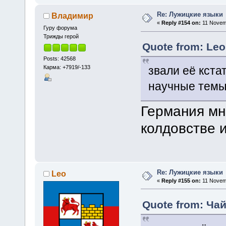
Re: Лужицкие языки
Владимир
«
Reply #154 on:
11 Novemb
Гуру форума
Трижды герой
Quote from: Leo
Posts: 42568
Карма: +7919/-133
звали её кста
научные темы 
Германия мно
колдовстве 
Re: Лужицкие языки
Leo
«
Reply #155 on:
11 Novemb
Quote from: Чай