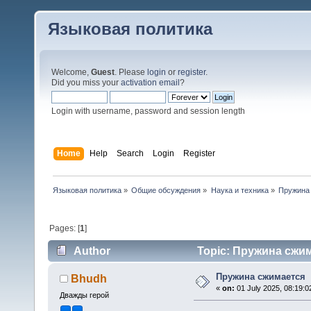
Языковая политика
Welcome,
Guest
. Please
login
or
register
.
Did you miss your
activation email
?
Login with username, password and session length
Home
Help
Search
Login
Register
Языковая политика
»
Общие обсуждения
»
Наука и техника
»
Пружина
Pages: [
1
]
Author
Topic: Пружина сжим
Пружина сжимается
Bhudh
«
on:
01 July 2025, 08:19:0
Дважды герой