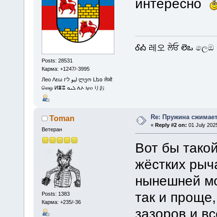
интересно
ᎴᎣ 레오 ਲੇਓ లెఒ ලෙඔ 
Posts: 28531
Карма: +1247/-3995
Лео Λεω ليو ליו ლეო Լեօ लेओ
லெஒ ⵍⴻⵓ ܠܝܘ ሌኦ ⲗⲉⲟ りお
Re: Пружина сжимае
Toman
«
Reply #2 on:
01 July 2025
Ветеран
Вот бы такой
жёстких рыча
нынешней мо
так и проще,
Posts: 1383
Карма: +235/-36
зазоров и вс