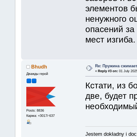
элементов б
ненужного о
опасений за
мест изгиба.
Re: Пружина сжимае
Bhudh
«
Reply #3 on:
01 July 2025
Дважды герой
Кстати, из б
две, будет 
необходимый
Posts: 8836
Карма: +3017/-637
Jestem dokładny i doc