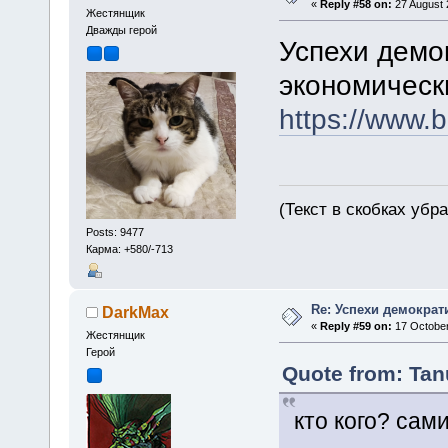
«
Reply #58 on:
27 August 
Жестянщик
Дважды герой
Успехи демо
экономическ
https://www.
(Текст в скобках убр
Posts: 9477
Карма: +580/-713
Re: Успехи демократ
DarkMax
«
Reply #59 on:
17 October
Жестянщик
Герой
Quote from: Tanu
кто кого? сам