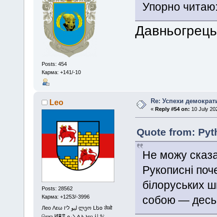
Упорно читаю
Давньогрець
Posts: 454
Карма: +141/-10
Re: Успехи демократ
Leo
«
Reply #54 on:
10 July 20
Quote from: Pyt
Не можу сказ
Рукописні поч
білоруських ш
Posts: 28562
собою — десь 
Карма: +1253/-3996
Лео Λεω ليو ליו ლეო Լեօ लेओ
லெஒ ⵍⴻⵓ ܠܝܘ ሌኦ ⲗⲉⲟ りお