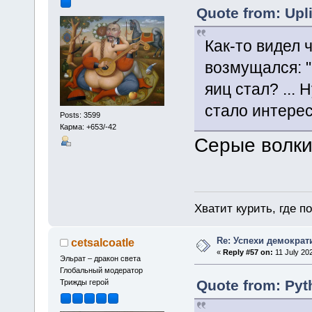
Quote from: Upli
Как-то видел 
возмущался: 
яиц стал? ... 
стало интерес
Posts: 3599
Карма: +653/-42
Серые волки
Хватит курить, где п
Re: Успехи демократ
cetsalcoatle
«
Reply #57 on:
11 July 202
Эльрат – дракон света
Глобальный модератор
Quote from: Pyt
Трижды герой