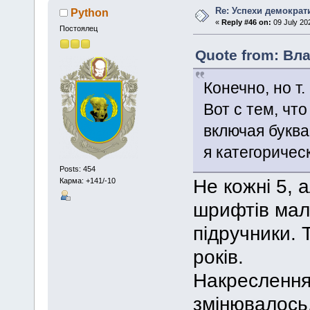
Re: Успехи демократ
Python
«
Reply #46 on:
09 July 20
Постоялец
Quote from: Вла
Конечно, но т
Вот с тем, чт
включая буква
я категоричес
Posts: 454
Не кожні 5, 
Карма: +141/-10
шрифтів мала
підручники. 
років.
Накреслення
змінювалось.