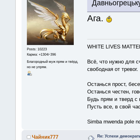
Давньогрецьк
Ага.
WHITE LIVES MATTE
Posts: 10223
Карма: +1304/-396
Всё, что нужно для с
Благородный муж прям и твёрд,
но не упрям.
свободная от тревог.
Останься прост, бес
Останься честен, гов
Будь прям и тверд с
Пусть все, в свой ча
Simba mwenda pole n
Re: Успехи демократ
Чайник777