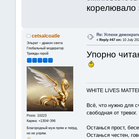
корелювало з
Re: Успехи демократ
cetsalcoatle
«
Reply #47 on:
10 July 20
Эльрат – дракон света
Глобальный модератор
Упорно чита
Трижды герой
WHITE LIVES MATTE
Всё, что нужно для с
свободная от тревог.
Posts: 10223
Карма: +1304/-396
Останься прост, бес
Благородный муж прям и твёрд,
но не упрям.
Останься честен, гов