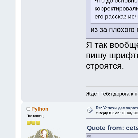
Что до основно
корректировали
его рассказ исч
из за плохого
Я так вообщ
пишу шрифто
строятся.
Ждёт тебя дорога к п
Re: Успехи демократ
Python
«
Reply #53 on:
10 July 20
Постоялец
Quote from: cets