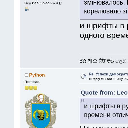
змінювалось. 
லெஒ ⵍⴻⵓ ܠܝܘ ሌኦ ⲗⲉⲟ りお
корелювало зі
и шрифты в 
одного врем
ᎴᎣ 레오 ਲੇਓ లెఒ ලෙඔ 
Re: Успехи демократ
Python
«
Reply #51 on:
10 July 20
Постоялец
Quote from: Leo
и шрифты в ру
времени отли