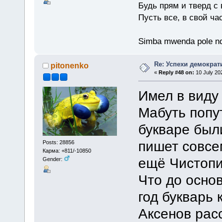
Будь прям и тверд с
Пусть все, в свой ча
Simba mwenda pole n
Re: Успехи демократ
pitonenko
«
Reply #48 on:
10 July 20
Имел в виду
Мабуть попут
букваре был
пишет совсем
Posts: 28856
Карма: +811/-10850
ещё Чистопи
Gender:
Что до основ
год букварь
Аксенов расс