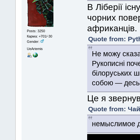
В Ліберії іс
чорних повер
африканців.
Posts: 3250
Карма: +701/-30
Quote from: Pyt
Gender:
UeArtemis
Не можу сказ
Рукописні поч
білоруських ш
собою — десь 
Це я звернув
Quote from: Чай
немыслимое д