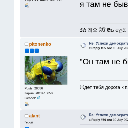
я там не бы
ᎴᎣ 레오 ਲੇਓ లెఒ ලෙඔ 
Re: Успехи демократ
pitonenko
«
Reply #55 on:
10 July 20
"Он там не б
Ждёт тебя дорога к п
Posts: 28856
Карма: +811/-10850
Gender:
Re: Успехи демократ
alant
«
Reply #56 on:
10 July 202
Герой