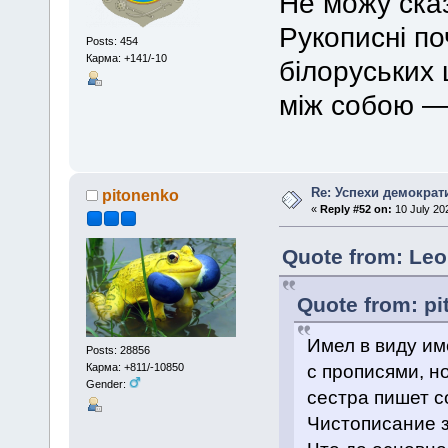
Не можу ска
Рукописні по
Posts: 454
Карма: +141/-10
білоруських 
між собою —
Re: Успехи демократ
pitonenko
«
Reply #52 on:
10 July 20
Quote from: Leo
Quote from: pi
Имел в виду им
Posts: 28856
с прописями, н
Карма: +811/-10850
Gender:
сестра пишет с
Чистописание з