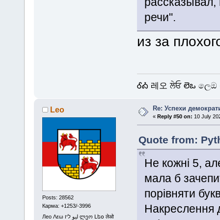
рассказывал, 
речи".
из за плохог
ᎴᎣ 레오 ਲੇਓ లెఒ ලෙඔ 
Re: Успехи демократ
Leo
«
Reply #50 on:
10 July 20
Quote from: Pyt
Не кожні 5, а
мала б зачепит
порівняти букв
Posts: 28562
Накреслення д
Карма: +1253/-3996
Лео Λεω ليو ליו ლეო Լեօ लेओ