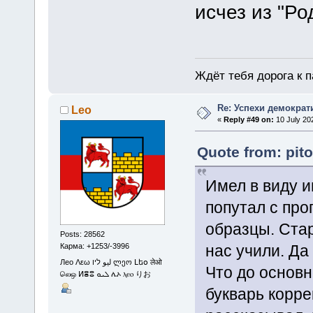
исчез из "Ро
Ждёт тебя дорога к п
Re: Успехи демократ
Leo
«
Reply #49 on:
10 July 20
Quote from: pit
Имел в виду 
попутал с про
образцы. Стар
Posts: 28562
нас учили. Да
Карма: +1253/-3996
Лео Λεω ليو ליו ლეო Լեօ लेओ
Что до основн
லெஒ ⵍⴻⵓ ܠܝܘ ሌኦ ⲗⲉⲟ りお
букварь корре