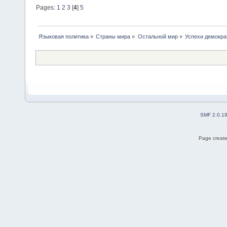
Pages:
1
2
3
[
4
]
5
Языковая политика
»
Страны мира
»
Остальной мир
»
Успехи демокра
SMF 2.0.1
Page create