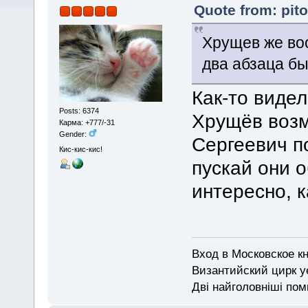
Quote from: pit
Хрущев же во
два абзаца бы
Как-то виде
Posts: 6374
Хрущёв возм
Карма: +777/-31
Gender:
Сергеевич по
Кис-кис-кис!
пускай они о
интересно, к
Вход в Московское кн
Византийский цирк у
Дві найголовніші поми