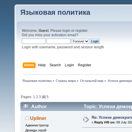
Языковая политика
Welcome,
Guest
. Please
login
or
register
.
Did you miss your
activation email
?
Login with username, password and session length
Home
Help
Search
Login
Register
Языковая политика
»
Страны мира
»
Остальной мир
»
Успехи демокра
Pages:
1
2
3
[
4
]
5
Author
Topic: Успехи демок
Re: Успехи демократ
Upliner
«
Reply #45 on:
09 July 20
Администратор
Дважды герой