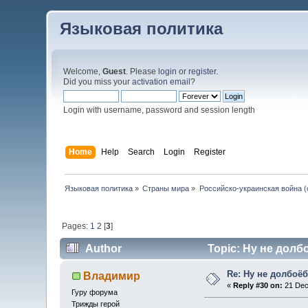
Языковая политика
Welcome,
Guest
. Please
login
or
register
.
Did you miss your
activation email
?
Login with username, password and session length
Home
Help
Search
Login
Register
Языковая политика
»
Страны мира
»
Российско-украинская война (с
Pages:
1
2
[
3
]
Author
Topic: Ну не долб
Re: Ну не долбоё
Владимир
«
Reply #30 on:
21 Dec
Гуру форума
Трижды герой