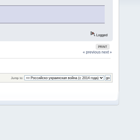
Logged
PRINT
« previous
next »
Jump to: