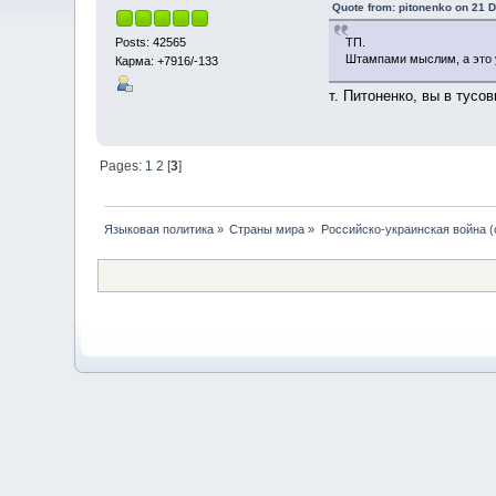
Quote from: pitonenko on 21 
Posts: 42565
ТП.
Штампами мыслим, а это 
Карма: +7916/-133
т. Питоненко, вы в тусо
Pages:
1
2
[
3
]
Языковая политика
»
Страны мира
»
Российско-украинская война (с