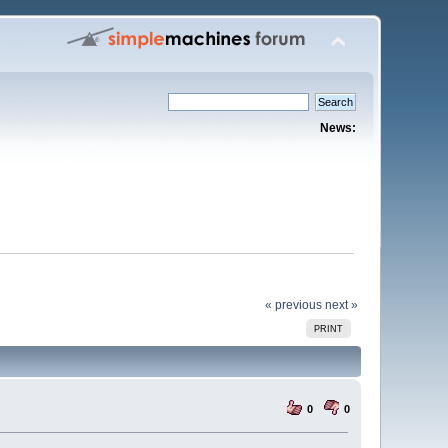
News:
« previous
next »
PRINT
0
0