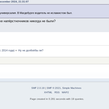
December 2024, 21:31:07
универсалия. В Магдебурге водитель не исламистом был.
вке напёрстночников никогда не были?
 2014 года)
»
Ну не долбоёбы ли?
SMF 2.0.19
|
SMF © 2021
,
Simple Machines
XHTML
RSS
WAP2
Page created in 0.281 seconds with 19 queries.