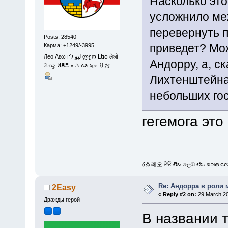
Насколько это
усложнило ме
перевернуть п
Posts: 28540
приведет? Мож
Карма: +1249/-3995
Лео Λεω ليو ליו ლეო Լեօ लेओ
Андорру, а, с
லெஒ ⵍⴻⵓ ܠܝܘ ሌኦ ⲗⲉⲟ りお
Лихтенштейна
небольших гос
гегемога эт
ᎴᎣ 레오 ਲੇਓ లెఒ ලෙඔ ಲೆಒ ലെഒ လေဩ
Re: Андорра в роли 
2Easy
«
Reply #2 on:
29 March 20
Дважды герой
В названии т