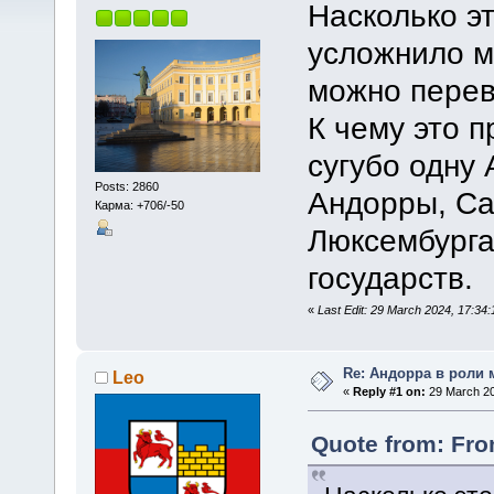
Насколько эт
усложнило м
можно перев
К чему это 
сугубо одну 
Posts: 2860
Андорры, Са
Карма: +706/-50
Люксембурга
государств.
«
Last Edit: 29 March 2024, 17:3
Re: Андорра в роли 
Leo
«
Reply #1 on:
29 March 20
Quote from: Fr