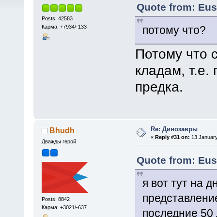
Quote from: Eus
Posts: 42583
Карма: +7934/-133
потому что?
Потому что 
кладам, т.е
предка.
Re: Динозавры
Bhudh
«
Reply #31 on:
13 January
Дважды герой
Quote from: Eus
я вот тут на 
представление
Posts: 8842
Карма: +3021/-637
последние 50 