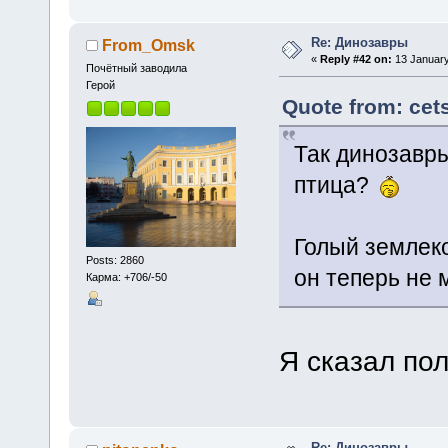
Re: Динозавры
From_Omsk
«
Reply #42 on:
13 January
Почётный заводила
Герой
Quote from: cet
Так динозавр
птица?
Голый землеко
Posts: 2860
он теперь не
Карма: +706/-50
Я сказал пол
Re: Динозавры