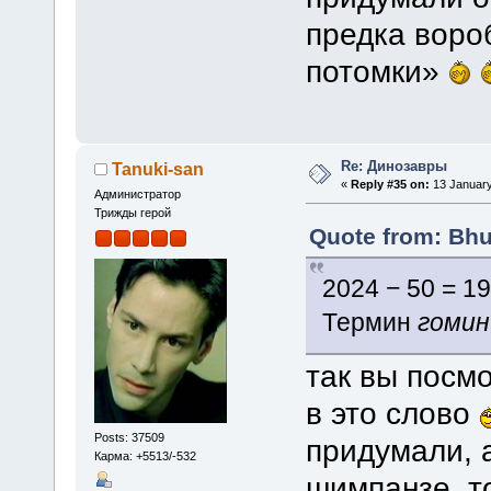
предка вороб
потомки»
Re: Динозавры
Tanuki-san
«
Reply #35 on:
13 January
Администратор
Трижды герой
Quote from: Bhu
2024 − 50 = 19
Термин
гомин
так вы посм
в это слово
Posts: 37509
придумали, а
Карма: +5513/-532
шимпанзе, то 