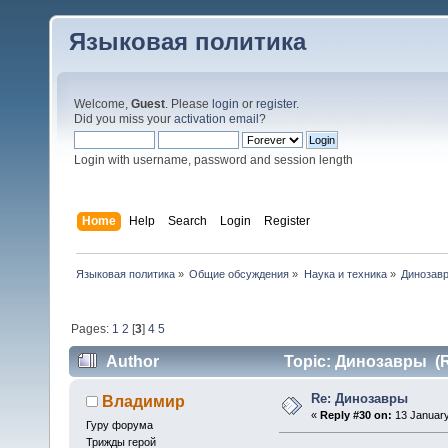
Языковая политика
Welcome,
Guest
. Please
login
or
register
.
Did you miss your
activation email
?
Login with username, password and session length
Home
Help
Search
Login
Register
Языковая политика
»
Общие обсуждения
»
Наука и техника
»
Динозав
Pages:
1
2
[
3
]
4
5
Author
Topic: Динозавры (R
Re: Динозавры
Владимир
«
Reply #30 on:
13 January
Гуру форума
Трижды герой