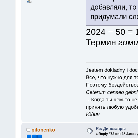
добавляли, т
придумали сл
2024 − 50 = 
Термин
гоми
Jestem dokładny i doc
Всё, что нужно для 
Поэтому бездействов
Ceterum censeo gebn
…Когда ты чем-то не
принять любую удоб
Юдин
Re: Динозавры
pitonenko
«
Reply #32 on:
13 January