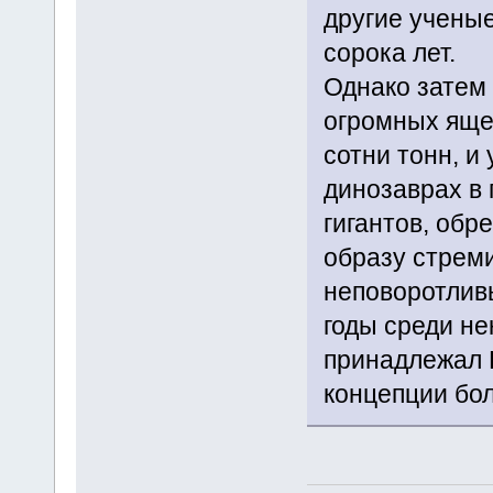
другие учены
сорока лет.
Однако затем
огромных яще
сотни тонн, и
динозаврах в
гигантов, обр
образу стрем
неповоротливы
годы среди не
принадлежал 
концепции бо