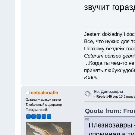
звучит гораз
Jestem dokładny i doc
Всё, что нужно для 
Поэтому бездействов
Ceterum censeo gebn
…Когда ты чем-то не
принять любую удоб
Юдин
Re: Динозавры
cetsalcoatle
«
Reply #40 on:
13 January
Эльрат – дракон света
Глобальный модератор
Quote from: Fro
Трижды герой
Плезиозавры -
упоминал в ти