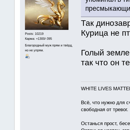
пресмыкающи
Так динозав
Курица не п
Posts: 10219
Карма: +1300/-395
Благородный муж прям и твёрд,
Голый земле
но не упрям.
так что он 
WHITE LIVES MATTE
Всё, что нужно для с
свободная от тревог.
Останься прост, бес