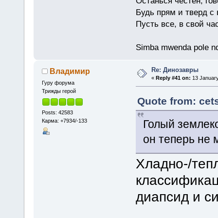
Останься честен, гов
Будь прям и тверд с
Пусть все, в свой ча
Simba mwenda pole n
Re: Динозавры
Владимир
«
Reply #41 on:
13 January
Гуру форума
Трижды герой
Quote from: cet
Posts: 42583
Карма: +7934/-133
Голый землеко
он теперь не
Хладно-/теп
классификац
диапсид и си