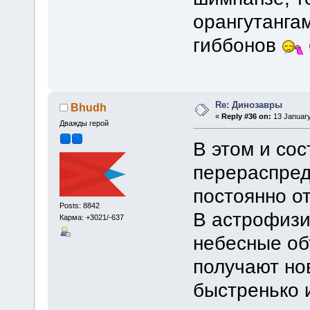
орангутангам
гиббонов
Re: Динозавры
Bhudh
«
Reply #36 on:
13 January
Дважды герой
В этом и со
перераспред
постоянно о
Posts: 8842
В астрофизи
Карма: +3021/-637
небесные об
получают но
быстренько 