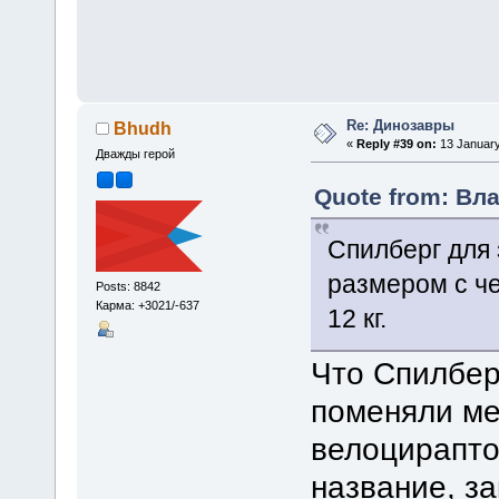
Re: Динозавры
Bhudh
«
Reply #39 on:
13 January
Дважды герой
Quote from: Вла
Спилберг для
размером с че
Posts: 8842
Карма: +3021/-637
12 кг.
Что Спилбер
поменяли ме
велоцирапто
название, з