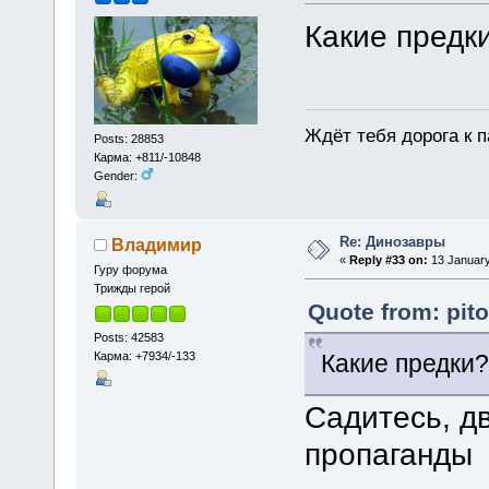
Какие предк
Ждёт тебя дорога к п
Posts: 28853
Карма: +811/-10848
Gender:
Re: Динозавры
Владимир
«
Reply #33 on:
13 January
Гуру форума
Трижды герой
Quote from: pit
Posts: 42583
Карма: +7934/-133
Какие предки
Садитесь, д
пропаганд