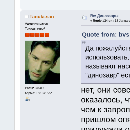
Re: Динозавры
Tanuki-san
«
Reply #34 on:
13 January
Администратор
Трижды герой
Quote from: bvs
Да пожалуйст
использовать,
называют нас
"динозавр" ес
нет, они сов
Posts: 37509
Карма: +5513/-532
оказалось, 
чем к завро
пришлом опя
придумали о