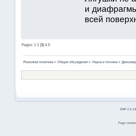
и диафрагмы
всей поверх
Pages:
1
2
[
3
]
4
5
Языковая политика
»
Общие обсуждения
»
Наука и техника
»
Динозав
SMF 2.0.1
Page created