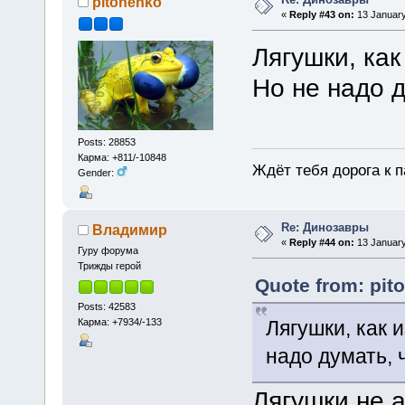
pitonenko
«
Reply #43 on:
13 January
Лягушки, как
Но не надо д
Posts: 28853
Карма: +811/-10848
Ждёт тебя дорога к п
Gender:
Re: Динозавры
Владимир
«
Reply #44 on:
13 January
Гуру форума
Трижды герой
Quote from: pit
Posts: 42583
Карма: +7934/-133
Лягушки, как 
надо думать, 
Лягушки не а