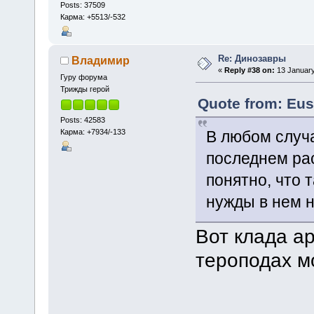
Posts: 37509
Карма: +5513/-532
Re: Динозавры
Владимир
«
Reply #38 on:
13 January
Гуру форума
Трижды герой
Quote from: Eus
Posts: 42583
Карма: +7934/-133
В любом случа
последнем ра
понятно, что 
нужды в нем н
Вот клада ар
тероподах м