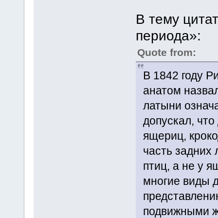
В тему цитат
периода»:
Quote from:
В 1842 году Р
анатом назвал
латыни означ
допускал, что
ящериц, кроко
часть задних 
птиц, а не у 
многие виды 
представлени
подвижными ж