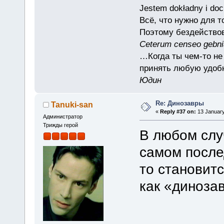
Jestem dokładny i doc
Всё, что нужно для 
Поэтому бездействов
Ceterum censeo gebn
…Когда ты чем-то не
принять любую удоб
Юдин
Re: Динозавры
Tanuki-san
«
Reply #37 on:
13 January
Администратор
Трижды герой
В любом слу
самом после
то становитс
как «динозав