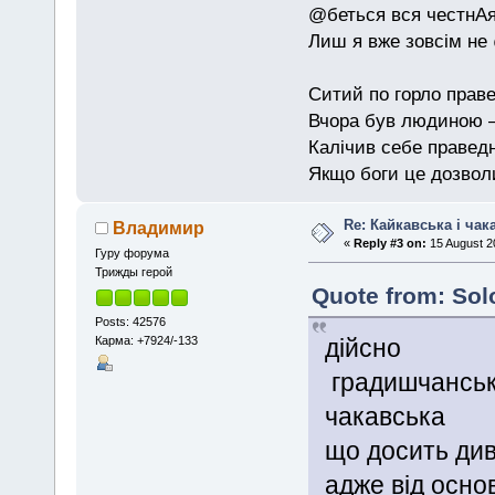
@беться вся честнАя
Лиш я вже зовсім не
Ситий по горло праве
Вчора був людиною — 
Калічив себе праведн
Якщо боги це дозволи
Re: Кайкавська і чак
Владимир
«
Reply #3 on:
15 August 2
Гуру форума
Трижды герой
Quote from: Sol
Posts: 42576
Карма: +7924/-133
дійсно
градишчансько
чакавська
що досить ди
адже від осно