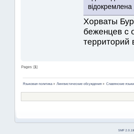
відокремлена
Хорваты Бур
беженцев с 
территорий в
Pages: [
1
]
Языковая политика
»
Лингвистические обсуждения
»
Славянские язык
SMF 2.0.1