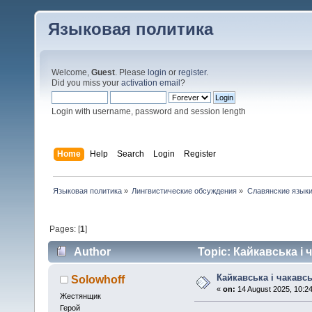
Языковая политика
Welcome,
Guest
. Please
login
or
register
.
Did you miss your
activation email
?
Login with username, password and session length
Home
Help
Search
Login
Register
Языковая политика
»
Лингвистические обсуждения
»
Славянские язык
Pages: [
1
]
Author
Topic: Кайкавська і 
Кайкавська і чакавс
Solowhoff
«
on:
14 August 2025, 10:24
Жестянщик
Герой