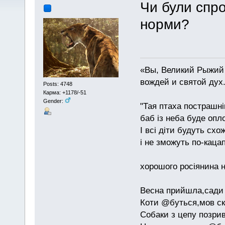
Чи були спро
норми?
«Вы, Великий Рыжий 
вождей и святой дух
Posts: 4748
Карма: +1178/-51
Gender:
"Тая птаха пострашн
баб із неба буде опл
І всі діти будуть схо
і не зможуть по-каца
хорошого росіянина н
Весна прийшла,сади 
Коти @буться,мов ск
Собаки з цепу позри