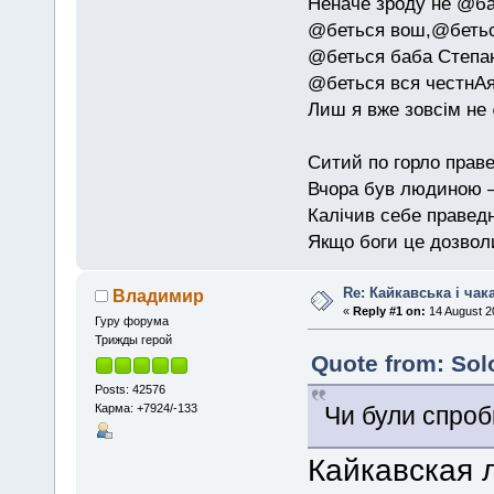
Неначе зроду не @б
@беться вош,@бетьс
@беться баба Степан
@беться вся честнАя
Лиш я вже зовсім не
Ситий по горло праве
Вчора був людиною — 
Калічив себе праведн
Якщо боги це дозволи
Re: Кайкавська і чак
Владимир
«
Reply #1 on:
14 August 2
Гуру форума
Трижды герой
Quote from: Sol
Posts: 42576
Карма: +7924/-133
Чи були спроб
Кайкавская 