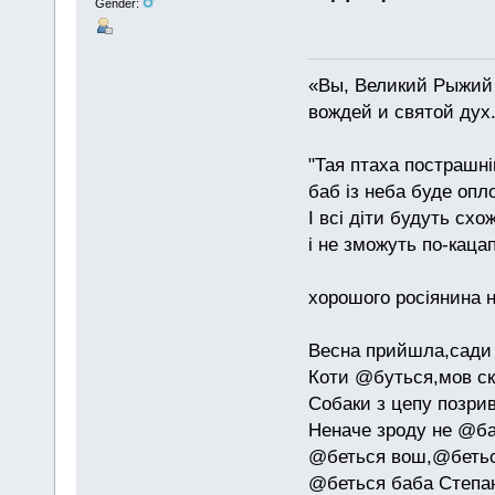
Gender:
«Вы, Великий Рыжий 
вождей и святой дух
"Тая птаха пострашн
баб із неба буде опл
І всі діти будуть схо
і не зможуть по-каца
хорошого росіянина н
Весна прийшла,сади 
Коти @буться,мов ск
Собаки з цепу позри
Неначе зроду не @б
@беться вош,@бетьс
@беться баба Степан