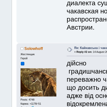
диалекта сущ
чакавская н
распростран
Австрии.
Re: Кайкавська і чак
Solowhoff
«
Reply #2 on:
14 August 2
Жестянщик
Герой
дійсно
градишчанськ
переважно ч
що досить д
адже від ос
Posts: 4748
відокремлен
Карма: +1178/-51