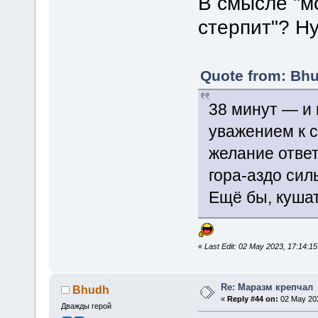
В смысле "м
стерпит"? Ну
Quote from: Bhu
38 минут — и 
уважением к с
желание ответ
гора-аздо сил
Ещё бы, кушат
«
Last Edit: 02 May 2023, 17:14:1
Re: Маразм крепчал
Bhudh
«
Reply #44 on:
02 May 202
Дважды герой