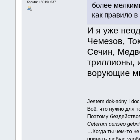
Карма: +3019/-637
более мелким
как правило в
И я уже неод
Чемезов, То
Сечин, Медв
триллионы, 
ворующие м
Jestem dokładny i doc
Всё, что нужно для 
Поэтому бездействов
Ceterum censeo gebn
…Когда ты чем-то не
принять любую удоб