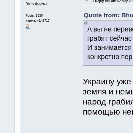
«
Reply #40 on:
02 May 202
Говно форума
Quote from: Bhu
Posts: 1830
Карма: +2/-2717
А вы не перев
грабят сейчас
И занимается 
конкретно пе
Украину уже
земля и нем
народ грабил
помощью нег