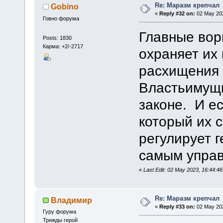
Re: Маразм крепчал
Gobino
«
Reply #32 on:
02 May 202
Говно форума
Главные вор
Posts: 1830
Карма: +2/-2717
охраняет их
расхищения 
Властьимущи
законе. И ес
который их 
регулирует 
самым управ
«
Last Edit: 02 May 2023, 16:44:4
Re: Маразм крепчал
Владимир
«
Reply #33 on:
02 May 202
Гуру форума
Трижды герой