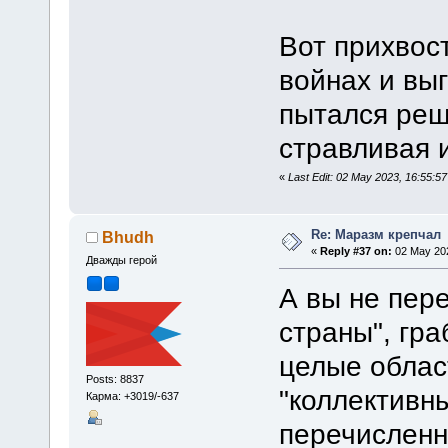
Вот прихвос
войнах и выг
пытался реш
стравливая и
«
Last Edit: 02 May 2023, 16:55:5
Re: Маразм крепчал
Bhudh
«
Reply #37 on:
02 May 202
Дважды герой
А вы не пере
страны", гра
целые облас
Posts: 8837
"коллективны
Карма: +3019/-637
перечисленн