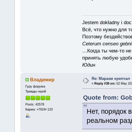
Jestem dokładny i doc
Всё, что нужно для 
Поэтому бездействов
Ceterum censeo gebn
…Когда ты чем-то не
принять любую удоб
Юдин
Re: Маразм крепчал
Владимир
«
Reply #38 on:
02 May 202
Гуру форума
Трижды герой
Quote from: Gob
Posts: 42578
Карма: +7924/-133
Нет, порядок 
реальном раз