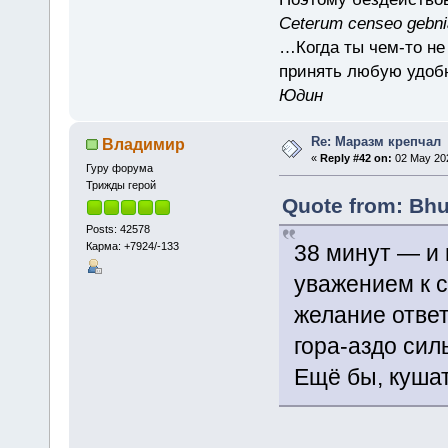
Ceterum censeo gebn
…Когда ты чем-то не
принять любую удоб
Юдин
Re: Маразм крепчал
Владимир
«
Reply #42 on:
02 May 202
Гуру форума
Трижды герой
Quote from: Bhu
Posts: 42578
Карма: +7924/-133
38 минут — и 
уважением к с
желание ответ
гора-аздо сил
Ещё бы, кушат