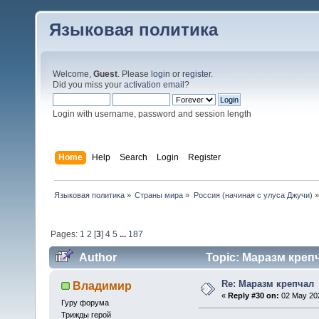
Языковая политика
Welcome,
Guest
. Please
login
or
register
.
Did you miss your
activation email
?
Login with username, password and session length
Home
Help
Search
Login
Register
Языковая политика
»
Страны мира
»
Россия (начиная с улуса Джучи)
»
Pages:
1
2
[
3
]
4
5
...
187
Author
Topic: Маразм крепч
Re: Маразм крепчал
Владимир
«
Reply #30 on:
02 May 202
Гуру форума
Трижды герой