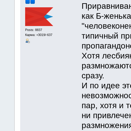
Приравниван
как Б-женька
"человеконе
Posts: 8837
типичный пр
Карма: +3019/-637
пропагандон
Хотя лесбия
размножаютс
сразу.
И по идее э
невозможнос
пар, хотя и 
ни привлече
размножения