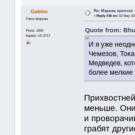
Re: Маразм крепчал
Gobino
«
Reply #36 on:
02 May 202
Говно форума
Quote from: Bhu
Posts: 1830
Карма: +2/-2717
И я уже неодн
Чемезов, Тока
Медведев, ко
более мелкие
Прихвостней
меньше. Они
и проворачи
грабят други