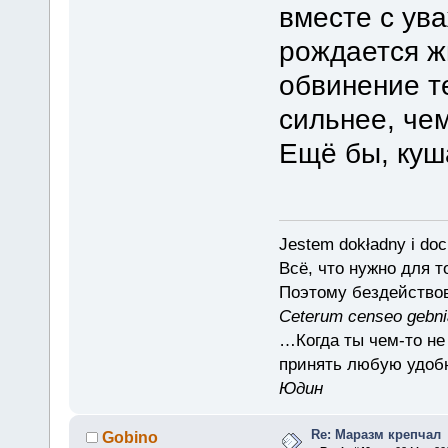
вместе с ув
рождается ж
обвинение те
сильнее, чем
Ещё бы, куша
Jestem dokładny i doc
Всё, что нужно для 
Поэтому бездействов
Ceterum censeo gebn
…Когда ты чем-то не
принять любую удоб
Юдин
Re: Маразм крепчал
Gobino