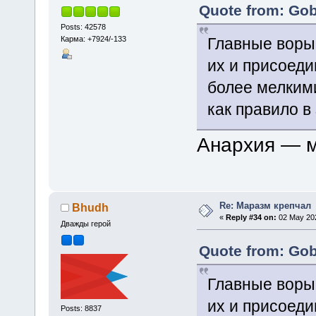
Quote from: Gob
Posts: 42578
Карма: +7924/-133
Главные воры 
их и присоед
более мелким
как правило в
Анархия — 
Re: Маразм крепчал
Bhudh
«
Reply #34 on:
02 May 202
Дважды герой
Quote from: Gob
Главные воры 
их и присоед
Posts: 8837