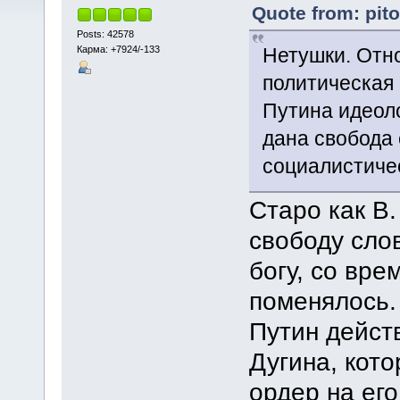
Quote from: pit
Posts: 42578
Карма: +7924/-133
Нетушки. Отн
политическая 
Путина идеоло
дана свобода 
социалистичес
Старо как В
свободу сло
богу, со вр
поменялось.
Путин дейст
Дугина, кото
ордер на его