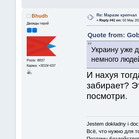
Re: Маразм крепчал
Bhudh
«
Reply #41 on:
02 May 202
Дважды герой
Quote from: Gob
Украину уже д
немного люде
Posts: 8837
Карма: +3019/-637
И нахуя тогд
забирает? Э
посмотри.
Jestem dokładny i doc
Всё, что нужно для 
Поэтому бездействов