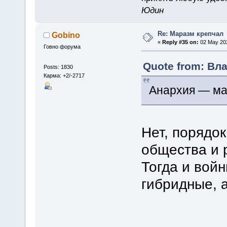
Юдин
Re: Маразм крепчал
Gobino
«
Reply #35 on:
02 May 202
Говно форума
Quote from: Вла
Posts: 1830
Карма: +2/-2717
Анархия — м
Нет, порядо
общества и 
Тогда и вой
гибридные, 