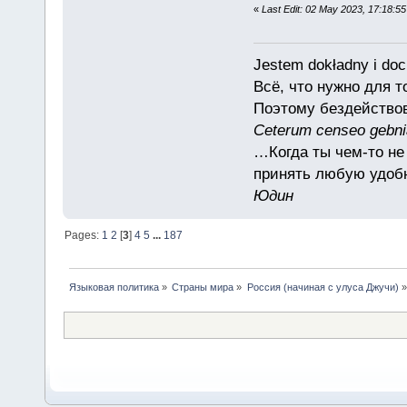
«
Last Edit: 02 May 2023, 17:18:5
Jestem dokładny i doc
Всё, что нужно для 
Поэтому бездействов
Ceterum censeo gebn
…Когда ты чем-то не
принять любую удоб
Юдин
Pages:
1
2
[
3
]
4
5
...
187
Языковая политика
»
Страны мира
»
Россия (начиная с улуса Джучи)
»