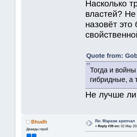
Насколько т
властей? Не 
назовёт это
свойственно
Quote from: Gob
Тогда и войны
гибридные, а
Не лучше ли
Re: Маразм крепчал
Bhudh
«
Reply #39 on:
02 May 202
Дважды герой