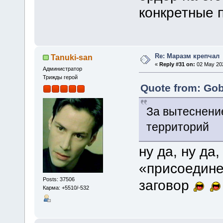
конкретные 
Re: Маразм крепчал
Tanuki-san
«
Reply #31 on:
02 May 202
Администратор
Трижды герой
Quote from: Gob
За вытеснени
территорий
ну да, ну да
«присоедине
Posts: 37506
заговор
Карма: +5510/-532