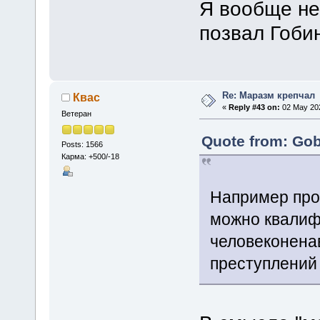
Я вообще не
позвал Гоби
Re: Маразм крепчал
Квас
«
Reply #43 on:
02 May 202
Ветеран
Quote from: Gob
Posts: 1566
Карма: +500/-18
Например про
можно квалиф
человеконена
преступлений 