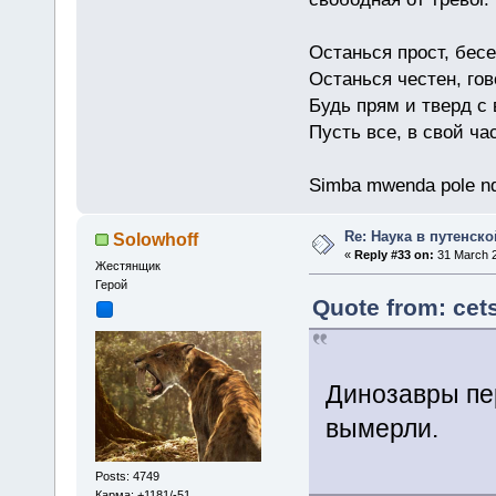
Останься прост, бес
Останься честен, гов
Будь прям и тверд с
Пусть все, в свой ча
Simba mwenda pole n
Re: Наука в путенской
Solowhoff
«
Reply #33 on:
31 March 2
Жестянщик
Герой
Quote from: cet
Динозавры пер
вымерли.
Posts: 4749
Карма: +1181/-51