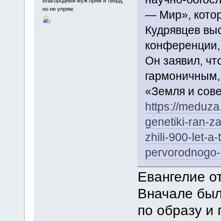
Благородный муж прям и твёрд,
но не упрям.
— Мир», кото
Кудрявцев вы
конференции, 
Он заявил, чт
гармоничным,
«Земля и сов
https://meduza.
genetiki-ran-z
zhili-900-let-a
pervorodnogo-
Евангелие о
Вначале был 
по образу и