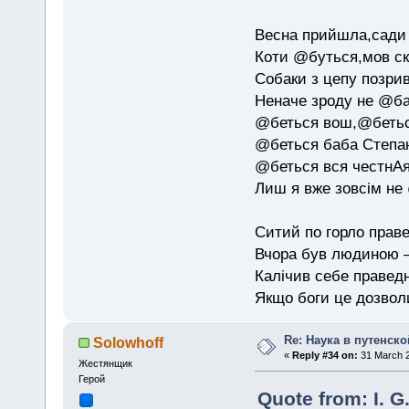
Весна прийшла,сади 
Коти @буться,мов ск
Собаки з цепу позри
Неначе зроду не @б
@беться вош,@бетьс
@беться баба Степан
@беться вся честнАя
Лиш я вже зовсім не
Ситий по горло праве
Вчора був людиною — 
Калічив себе праведн
Якщо боги це дозволи
Re: Наука в путенской
Solowhoff
«
Reply #34 on:
31 March 2
Жестянщик
Герой
Quote from: I. G