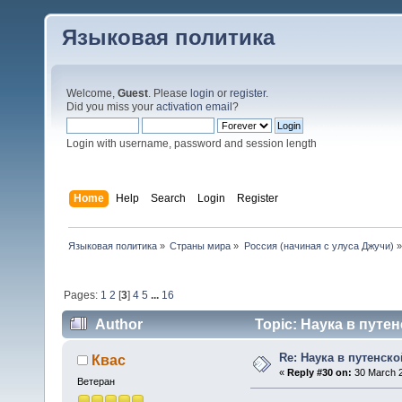
Языковая политика
Welcome,
Guest
. Please
login
or
register
.
Did you miss your
activation email
?
Login with username, password and session length
Home
Help
Search
Login
Register
Языковая политика
»
Страны мира
»
Россия (начиная с улуса Джучи)
»
Pages:
1
2
[
3
]
4
5
...
16
Author
Topic: Наука в путенс
Re: Наука в путенской
Квас
«
Reply #30 on:
30 March 2
Ветеран