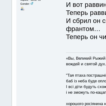
И вот равви
Gender:
Теперь равви
И сбрил он с
франтом…
Теперь он ч
«Вы, Великий Рыжий 
вождей и святой дух
"Тая птаха пострашн
баб із неба буде опл
І всі діти будуть схо
і не зможуть по-каца
хорошого росіянина н