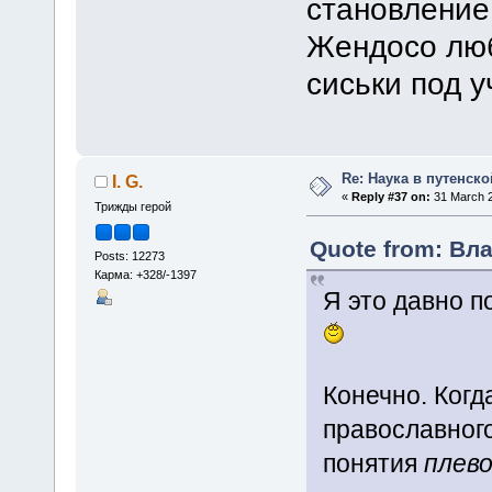
становление
Жендосо люб
сиськи под 
Re: Наука в путенской
I. G.
«
Reply #37 on:
31 March 2
Трижды герой
Quote from: Вла
Posts: 12273
Карма: +328/-1397
Я это давно 
Конечно. Когд
православног
понятия
плево