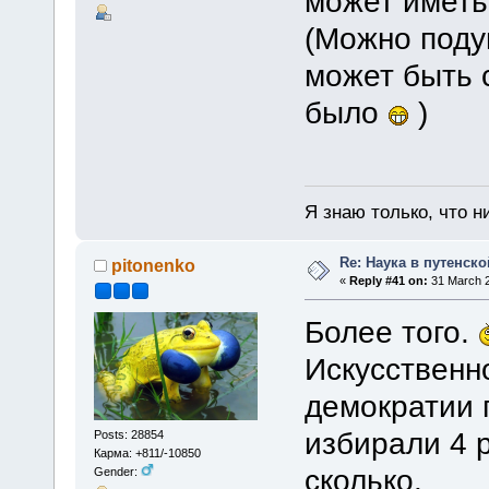
может иметь
(Можно поду
может быть 
было
)
Я знаю только, что н
Re: Наука в путенской
pitonenko
«
Reply #41 on:
31 March 2
Более того.
Искусственн
демократии 
избирали 4 
Posts: 28854
Карма: +811/-10850
сколько.
Gender: