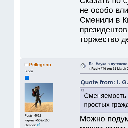
Сказать по 
не особо вл
Сменили в К
президентов,
торжество д
Re: Наука в путенской
Pellegrino
«
Reply #40 on:
31 March 2
Герой
Quote from: I. G
Сменяемость 
простых граж
Posts: 4622
Можно подум
Карма: +559/-158
Gender: