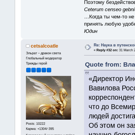
Поэтому бездействов
Ceterum censeo gebn
…Когда ты чем-то не
принять любую удоб
Юдин
Re: Наука в путенской
cetsalcoatle
«
Reply #32 on:
31 March 2
Эльрат – дракон света
Глобальный модератор
Quote from: Вла
Трижды герой
«Директор Ин
Вавилова Росс
корреспонден
что до Всеми
людей достига
Об этом он за
Posts: 10222
Карма: +1304/-395
научно-богос