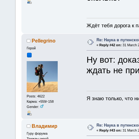
Ждёт тебя дорога к п
Re: Наука в путенской
Pellegrino
«
Reply #42 on:
31 March 2
Герой
Ну вот: дока
ждать не п
Posts: 4622
Я знаю только, что н
Карма: +559/-158
Gender:
Re: Наука в путенской
Владимир
«
Reply #43 on:
31 March 2
Гуру форума
Трижды герой