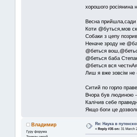
хорошого росіянина н
Весна прийшла,сади 
Коти @буться,мов ск
Собаки з цепу позри
Неначе зроду не @б
@беться вош,@бетьс
@беться баба Степан
@беться вся честнАя
Лиш я вже зовсім не
Ситий по горло праве
Вчора був людиною — 
Калічив себе праведн
Якщо боги це дозволи
Re: Наука в путенской
Владимир
«
Reply #35 on:
31 March 2
Гуру форума
Трижды герой