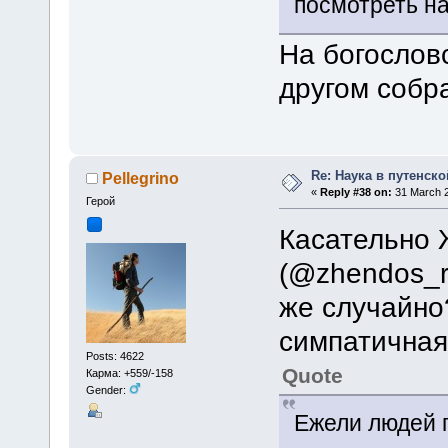
посмотреть на
На богослов
другом собр
Re: Наука в путенской
Pellegrino
«
Reply #38 on:
31 March 2
Герой
Касательно 
(@zhendos_re
же случайно
симпатичная
Posts: 4622
Quote
Карма: +559/-158
Gender:
Ежели людей п