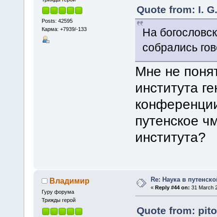
Quote from: I. G
Posts: 42595
Карма: +7939/-133
На богословс
собрались го
Мне не поня
института г
конференции
путенское чм
института?
Re: Наука в путенской
Владимир
«
Reply #44 on:
31 March 2
Гуру форума
Трижды герой
Quote from: pit