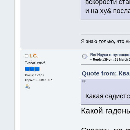
вскорости ст
и на ху& посла
Я знаю только, что н
Re: Наука в путенской
I. G.
«
Reply #39 on:
31 March 2
Трижды герой
Quote from: Ква
Posts: 12273
Карма: +328/-1397
Какая садистс
Какой гаден