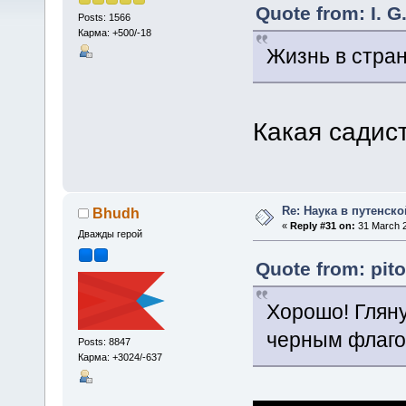
Quote from: I. G
Posts: 1566
Карма: +500/-18
Жизнь в стра
Какая садис
Re: Наука в путенской
Bhudh
«
Reply #31 on:
31 March 2
Дважды герой
Quote from: pit
Хорошо! Гляну
черным флагом
Posts: 8847
Карма: +3024/-637