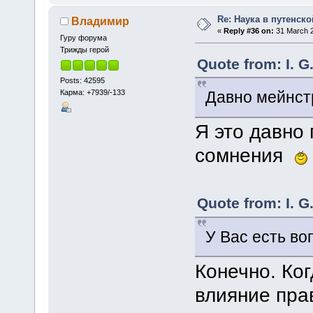
Re: Наука в путенской
Владимир
«
Reply #36 on:
31 March 2
Гуру форума
Трижды герой
Quote from: I. G
Posts: 42595
Карма: +7939/-133
Давно мейнст
Я это давно
сомнения
Quote from: I. G
У Вас есть в
Конечно. Ко
влияние пра