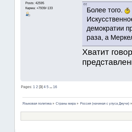
Posts: 42595
Карма: +7939/-133
Более того.
Искусственно
демократии пр
раза, а Мерке
Хватит говор
представле
Pages:
1
2
[
3
]
4
5
...
16
Языковая политика
»
Страны мира
»
Россия (начиная с улуса Джучи)
»