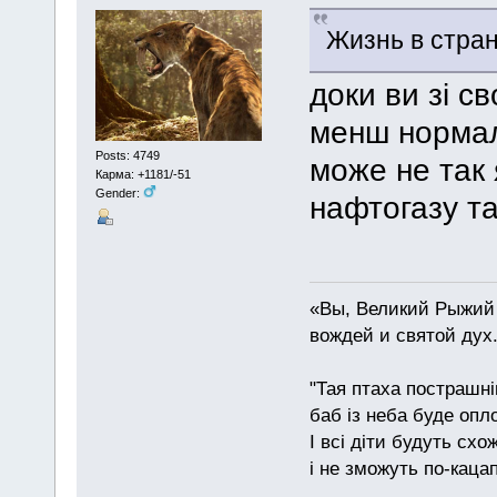
Жизнь в стра
доки ви зі с
менш нормал
Posts: 4749
може не так 
Карма: +1181/-51
Gender:
нафтогазу та
«Вы, Великий Рыжий 
вождей и святой дух
"Тая птаха пострашн
баб із неба буде опл
І всі діти будуть схо
і не зможуть по-каца