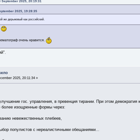
03 September 2025, 20:19:31
eptember 2025, 19:28:35
ой же дерьмовый как российский.
.
нематограф очень нравится.
ий".
вило
cember 2025, 20:11:34 »
улучшение гос. управления, в превенция тирании. При этом демократия к
е более изощренные формы через:
ованию невежественных плебеев,
выбор популистов с нереалистичными обещаниями...