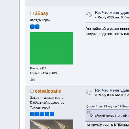
Re: Что меня уди
2Easy
«
Reply #335 on:
03 Se
Дважды герой
Английский и даже япон
откуда подхватывать ки
Posts: 9114
Карма: +1240/-189
Re: Что меня уди
cetsalcoatle
«
Reply #336 on:
03 Se
Эльрат – дракон света
Глобальный модератор
Quote from: 2Easy on 03 Sept
Трижды герой
Китайский кинематограф т
Не китайский, а КПКшн