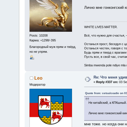
Лично мне гонконгский 
WHITE LIVES MATTER.
Всё, что нужно для счастья, 
Posts: 10208
Карма: +1298/-395
Останься прост, беседуя с ц
Благородный муж прям и твёрд,
Останься честен, говоря с т
но не упрям.
Будь прям и тверд с врагами
Пусть все, в свой час, счита
Simba mwenda pole ndiye mla
Re: Что меня уди
Leo
«
Reply #337 on:
03 Se
Модератор
Quote from: cetsalcoatle on 
Не китайский, а КПКшный
Лично мне гонконгский ки
мне тоже. но когда они 