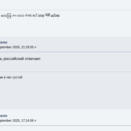
 လေဩ লেও ଲେଓ લેઓ ลเโ លេអុ ལེཨོ ລເໂກະ
вило
ptember 2025, 21:29:55 »
ь российский отвечает
ам в лес густой
вило
ptember 2025, 17:14:06 »