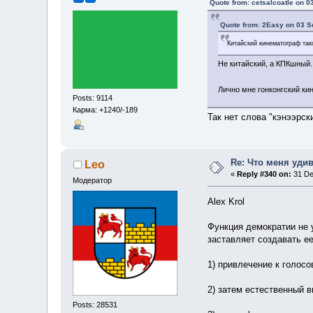
Quote from: cetsalcoatle on 
Quote from: 2Easy on 03 S
Китайский кинематограф так
Не китайский, а КПКшный
Лично мне гонконгский ки
Posts: 9114
Карма: +1240/-189
Так нет слова "кэнээрск
Re: Что меня уди
Leo
«
Reply #340 on:
31 De
Модератор
Alex Krol
Функция демократии не 
заставляет создавать е
1) привлечение к голос
2) затем естественный 
Posts: 28531