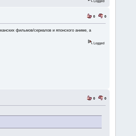
Logged
0
0
иканских фильмов/сериалов и японского аниме, а
Logged
0
0