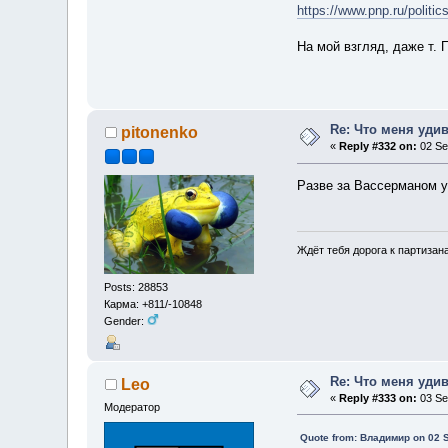
https://www.pnp.ru/polit
На мой взгляд, даже т. 
Re: Что меня уди
pitonenko
«
Reply #332 on:
02 Se
Разве за Вассерманом у
Ждёт тебя дорога к партизан
Posts: 28853
Карма: +811/-10848
Gender:
Re: Что меня уди
Leo
«
Reply #333 on:
03 Se
Модератор
Quote from: Владимир on 02 