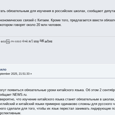
тать обязательным для изучения в российских школах, сообщают депут
кономических связей с Китаем. Кроме того, предлагается ввести обяза
 котором говорят около 20 млн человек.
 လေဩ লেও ଲେଓ લેઓ ลเโ លេអុ ལེཨོ ລເໂກະ
вило
ptember 2025, 21:51:33 »
огут появиться обязательные уроки китайского языка. Об этом 2 сентя
ообщает NEWS.ru.
вероятно, что изучение китайского языка станет обязательным в школах
английский и китайский языки примерно одинаково сложны для русского 
ого сделали для того, чтобы их язык перестал занимать лидирующие поз
ерспективным.