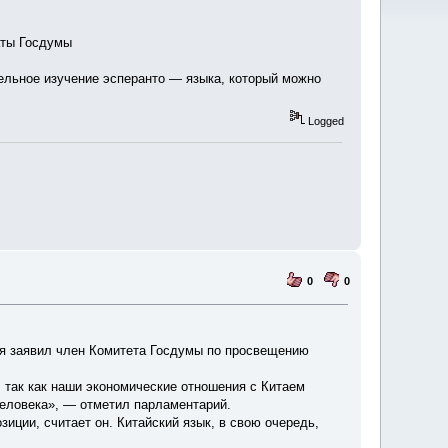
аты Госдумы
тельное изучение эсперанто — языка, который можно
Logged
0
0
бря заявил член Комитета Госдумы по просвещению
, так как наши экономические отношения с Китаем
человека», — отметил парламентарий.
иции, считает он. Китайский язык, в свою очередь,