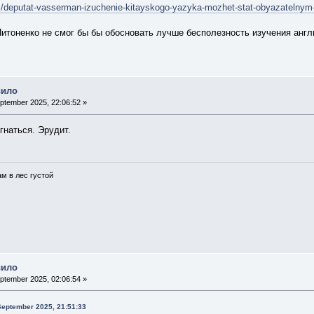
ics/deputat-vasserman-izuchenie-kitayskogo-yazyka-mozhet-stat-obyazatelnym
Питоненко не смог бы бы обосновать лучше бесполезность изучения англи
вило
ptember 2025, 22:06:52 »
гнаться. Эрудит.
ам в лес густой
вило
ptember 2025, 02:06:54 »
September 2025, 21:51:33