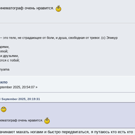
кинематограф очень нравится.
— это тело, не страдающее от боли, и душа, свободная от тревог. (с) Эпикур
арями,
олпой;
 и друзьями,
ются с тобой;
 nyama
вило
ptember 2025, 20:54:07 »
03 September 2025, 20:19:31
.
нематограф очень нравится.
начинают махать ногами и быстро передвигаться, я путаюсь кто есть кто