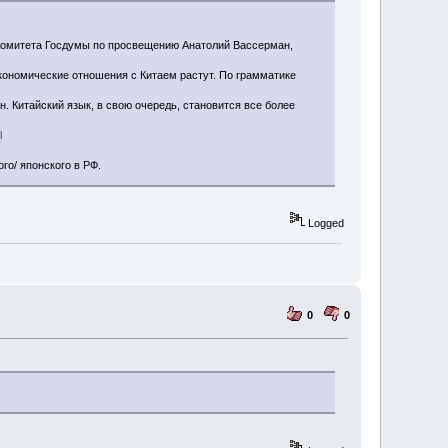
н Комитета Госдумы по просвещению Анатолий Вассерман,
экономические отношения с Китаем растут. По грамматике
. Китайский язык, в свою очередь, становится все более
l
го/ японского в РФ.
Logged
0
0