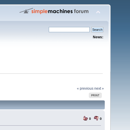
News:
« previous
next »
PRINT
0
0