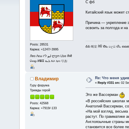
С фб
Китайский язык может с
Причина — укрепление э
освоить за полгода и на
Posts: 28531
ᎴᎣ 레오 ਲੇਓ లెఒ ලෙඔ ಲೆಒ ലെഒ
Карма: +1247/-3995
Лео Λεω ليو ליו ლეო Լեօ लेओ
லெஒ ⵍⴻⵓ ܠܝܘ ሌኦ ⲗⲉⲟ りお
Re: Что меня уди
Владимир
«
Reply #331 on:
02 Se
Гуру форума
Трижды герой
Это же Вассерман
«В российских школах м
Posts: 42568
Анатолий Вассерман, с
Карма: +7919/-133
«На мой взгляд, весьма 
растут. По грамматике 
Англоязычные страны мн
становится все более п