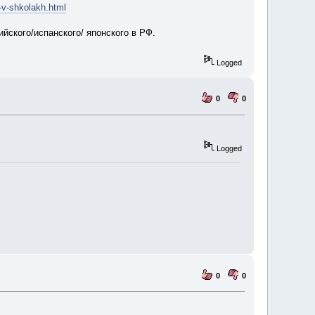
-v-shkolakh.html
йского/испанского/ японского в РФ.
Logged
0
0
Logged
0
0