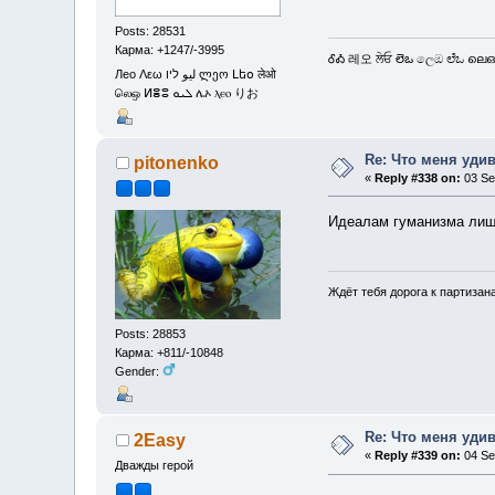
Posts: 28531
Карма: +1247/-3995
ᎴᎣ 레오 ਲੇਓ లెఒ ලෙඔ ಲೆಒ ലെഒ
Лео Λεω ليو ליו ლეო Լեօ लेओ
லெஒ ⵍⴻⵓ ܠܝܘ ሌኦ ⲗⲉⲟ りお
Re: Что меня уди
pitonenko
«
Reply #338 on:
03 Se
Идеалам гуманизма лиш
Ждёт тебя дорога к партизан
Posts: 28853
Карма: +811/-10848
Gender:
Re: Что меня уди
2Easy
«
Reply #339 on:
04 Se
Дважды герой