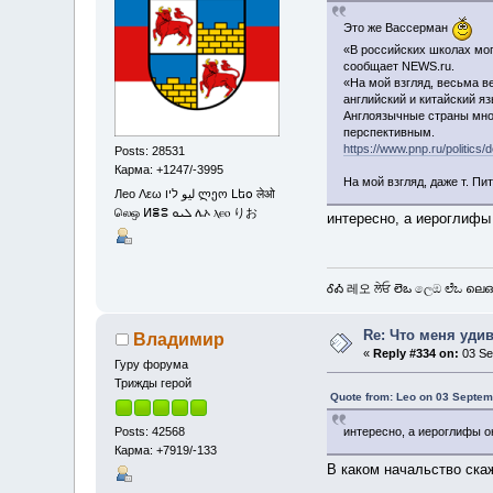
Это же Вассерман
«В российских школах мог
сообщает NEWS.ru.
«На мой взгляд, весьма в
английский и китайский я
Англоязычные страны мног
перспективным.
https://www.pnp.ru/politic
Posts: 28531
Карма: +1247/-3995
На мой взгляд, даже т. П
Лео Λεω ليو ליו ლეო Լեօ लेओ
லெஒ ⵍⴻⵓ ܠܝܘ ሌኦ ⲗⲉⲟ りお
интересно, а иероглифы
ᎴᎣ 레오 ਲੇਓ లెఒ ලෙඔ ಲೆಒ ലെഒ
Re: Что меня уди
Владимир
«
Reply #334 on:
03 Se
Гуру форума
Трижды герой
Quote from: Leo on 03 Septem
Posts: 42568
интересно, а иероглифы о
Карма: +7919/-133
В каком начальство скаж