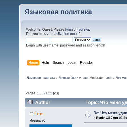
Языковая политика
Welcome,
Guest
. Please
login
or
register
.
Did you miss your
activation email
?
Login with username, password and session length
Home
Help
Search
Login
Register
Языковая политика
»
Личные блоги
»
Leo
(Moderator:
Leo
) »
Что ме
Pages:
1
...
21
22
[
23
]
Author
Topic: Что меня у
Re: Что меня уди
Leo
«
Reply #330 on:
02 Se
Модератор