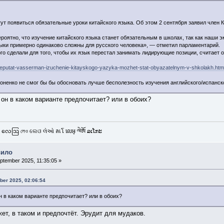
ут появиться обязательные уроки китайского языка. Об этом 2 сентября заявил чле
ероятно, что изучение китайского языка станет обязательным в школах, так как наши 
зыки примерно одинаково сложны для русского человека», — отметил парламентарий.
о сделали для того, чтобы их язык перестал занимать лидирующие позиции, считает он
s/deputat-vasserman-izuchenie-kitayskogo-yazyka-mozhet-stat-obyazatelnym-v-shkolakh.htm
итоненко не смог бы бы обосновать лучше бесполезность изучения английского/испанско
 он в каком варианте предпочитает? или в обоих?
 လေဩ লেও ଲେଓ લેઓ ลเโ លេអុ ལེཨོ ລເໂກະ
вило
ptember 2025, 11:35:05 »
ber 2025, 02:06:54
н в каком варианте предпочитает? или в обоих?
ет, в таком и предпочтёт. Эрудит для мудаков.