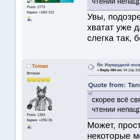
чтении непац
Posts: 2773
Карма: +160/-313
Увы, подозре
хватат уже д
слегка так, 
Re: Изумрудной пос
Toman
«
Reply #84 on:
04 July 20
Ветеран
Quote from: Tan
скорее всё св
чтении непац
Posts: 1383
Карма: +235/-36
Может, прос
некоторые ме