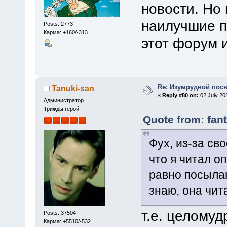
новости. Но
наилучшие п
Posts: 2773
Карма: +160/-313
этот форум 
Re: Изумрудной пос
Tanuki-san
«
Reply #80 on:
02 July 20
Администратор
Трижды герой
Quote from: fant
Фух, из-за св
что я читал о
равно посыла
знаю, она чит
т.е. целомуд
Posts: 37504
Карма: +5510/-532