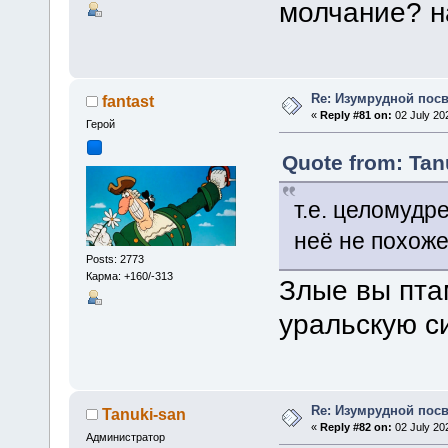
молчание? н
Re: Изумрудной пос
fantast
«
Reply #81 on:
02 July 20
Герой
Quote from: Tan
т.е. целомудр
неё не похож
Posts: 2773
Карма: +160/-313
Злые вы пта
уральскую с
Re: Изумрудной пос
Tanuki-san
«
Reply #82 on:
02 July 20
Администратор