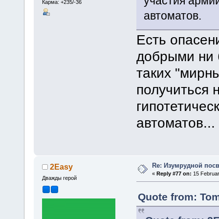
участия армии
Карма: +235/-36
автоматов.
Есть опасени
добрыми ни 
таких "мирн
получиться 
гипотетичес
автоматов...
Re: Изумрудной пос
2Easy
«
Reply #77 on:
15 Februar
Дважды герой
Quote from: Tom