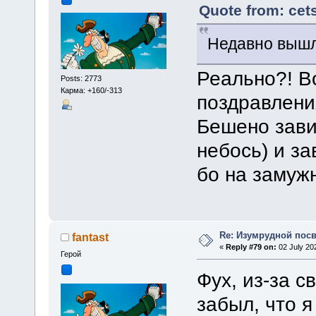
Quote from: cet
Недавно вышл
Реально?! В
Posts: 2773
Карма: +160/-313
поздравлени
Бешено зави
небось) и з
бо на замужн
Re: Изумрудной пос
fantast
«
Reply #79 on:
02 July 20
Герой
Фух, из-за с
забыл, что 