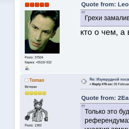
Quote from: Leo
Грехи замал
кто о чем, 
Posts: 37504
Карма: +5510/-532
Re: Изумрудной пос
Toman
«
Reply #76 on:
09 Februar
Ветеран
Quote from: 2Ea
Только это бу
референдумах
Posts: 1383