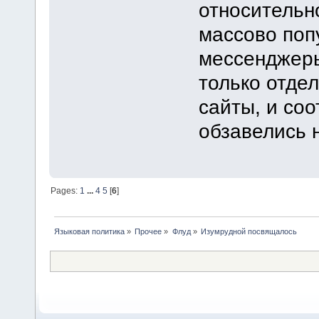
относительн
массово поп
мессенджеры
только отде
сайты, и со
обзавелись 
Pages:
1
...
4
5
[
6
]
Языковая политика
»
Прочее
»
Флуд
»
Изумрудной посвящалось 