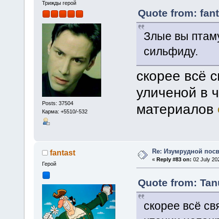
Трижды герой
Quote from: fant
Злые вы птам
сильфиду.
скорее всё с
уличеной в 
Posts: 37504
материалов
Карма: +5510/-532
Re: Изумрудной пос
fantast
«
Reply #83 on:
02 July 20
Герой
Quote from: Tan
скорее всё св