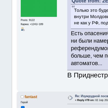
Quote from: 2E
Только это бу
внутри Молдов
Posts: 9122
не как у РФ, по
Карма: +1241/-189
Есть опасения
ни были намер
референдумов
больше, чем 
автоматов...
В Приднестр
Re: Изумрудной пос
fantast
«
Reply #78 on:
02 July 20
Герой