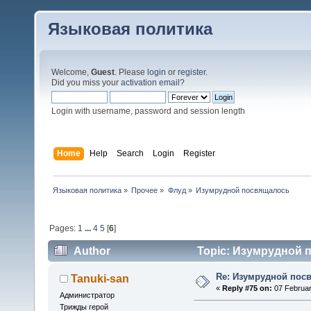
Языковая политика
Welcome,
Guest
. Please
login
or
register
.
Did you miss your
activation email
?
Login with username, password and session length
Home
Help
Search
Login
Register
Языковая политика
»
Прочее
»
Флуд
»
Изумрудной посвящалось 
Pages:
1
...
4
5
[
6
]
Author
Topic: Изумрудной п
Re: Изумрудной пос
Tanuki-san
«
Reply #75 on:
07 Februar
Администратор
Трижды герой