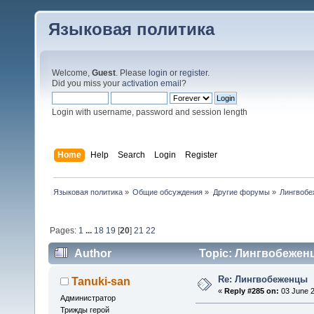
Языковая политика
Welcome,
Guest
. Please
login
or
register
.
Did you miss your
activation email
?
Login with username, password and session length
Home
Help
Search
Login
Register
Языковая политика
»
Общие обсуждения
»
Другие форумы
»
Лингвоб
Pages:
1
...
18
19
[
20
]
21
22
Author
Topic: Лингвобеженц
Re: Лингвобеженцы
Tanuki-san
«
Reply #285 on:
03 June 2
Администратор
Трижды герой