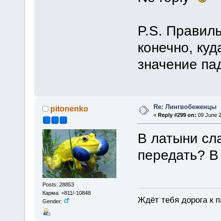
P.S. Правил
конечно, ку
значение па
Re: Лингвобеженцы
pitonenko
«
Reply #299 on:
09 June 2
В латыни сл
передать? В
Posts: 28853
Карма: +811/-10848
Ждёт тебя дорога к п
Gender: