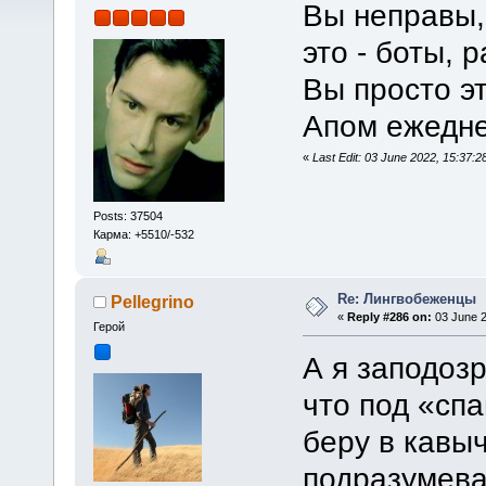
Вы неправы,
это - боты,
Вы просто эт
Апом ежедн
«
Last Edit: 03 June 2022, 15:37:2
Posts: 37504
Карма: +5510/-532
Re: Лингвобеженцы
Pellegrino
«
Reply #286 on:
03 June 2
Герой
А я заподоз
что под «сп
беру в кавы
подразумева