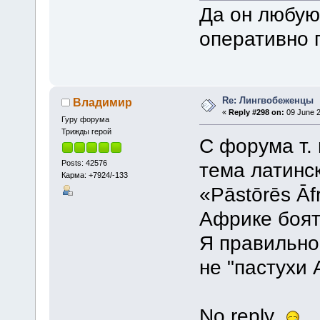
Да он любу
оперативно 
Re: Лингвобеженцы
Владимир
«
Reply #298 on:
09 June 2
Гуру форума
Трижды герой
С форума т.
Posts: 42576
тема латинск
Карма: +7924/-133
«Pāstōrēs Āfr
Африке боятс
Я правильно
не "пастухи 
No reply