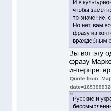
И в культурно
чтобы заметно
то значение, 
Но нет, вам в
фразу из кон
враждебным с
Вы вот эту 
фразу Марко
интерпрети
Quote from: М
date=165399932
Русские и укр
бессмысленны