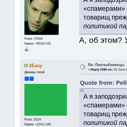
«спамерами» 
товарищ преж
политикой п
А, об этом?
Posts: 37504
Карма: +5510/-532
Re: Лингвобеженцы
2Easy
«
Reply #290 on:
03 June 2
Дважды герой
Quote from: Pel
А я заподозри
«спамерами» 
товарищ преж
Posts: 9124
политикой п
Карма: +1241/-189