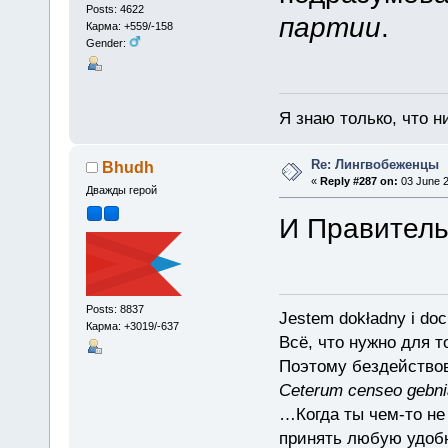
Posts: 4622
партии
.
Карма: +559/-158
Gender:
Я знаю только, что н
Re: Лингвобеженцы
Bhudh
«
Reply #287 on:
03 June 2
Дважды герой
И Правитель
Posts: 8837
Jestem dokładny i doc
Карма: +3019/-637
Всё, что нужно для 
Поэтому бездействов
Ceterum censeo gebn
…Когда ты чем-то не
принять любую удоб