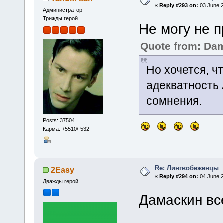
«
Reply #293 on:
03 June 2
Администратор
Трижды герой
Не могу не 
Quote from: Da
Но хочется, ч
адекватность
сомнения.
Posts: 37504
Карма: +5510/-532
Re: Лингвобеженцы
2Easy
«
Reply #294 on:
04 June 2
Дважды герой
Дамаскин вс