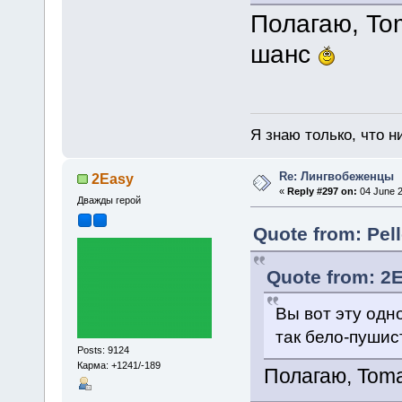
Полагаю, To
шанс
Я знаю только, что н
Re: Лингвобеженцы
2Easy
«
Reply #297 on:
04 June 2
Дважды герой
Quote from: Pel
Quote from: 2E
Вы вот эту од
так бело-пуши
Posts: 9124
Карма: +1241/-189
Полагаю, Tom