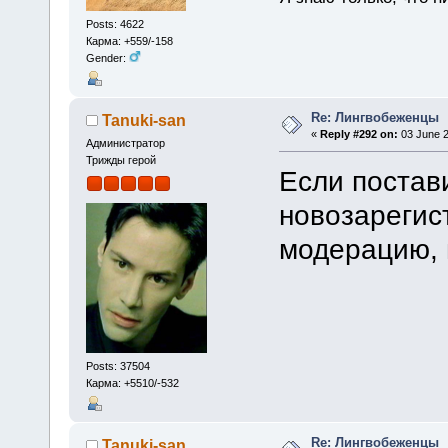
Posts: 4622
Карма: +559/-158
Gender:
Re: Лингвобеженцы
Tanuki-san
«
Reply #292 on:
03 June 2
Администратор
Трижды герой
Если постав
новозарегис
модерацию, 
Posts: 37504
Карма: +5510/-532
Re: Лингвобеженцы
Tanuki-san