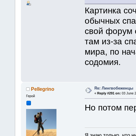
Картинка соч
обычных спа
свой форум 
там из-за с
мира, по нач
содомия.
Re: Лингвобеженцы
Pellegrino
«
Reply #291 on:
03 June 2
Герой
Но потом пе
Я знаю только, что н