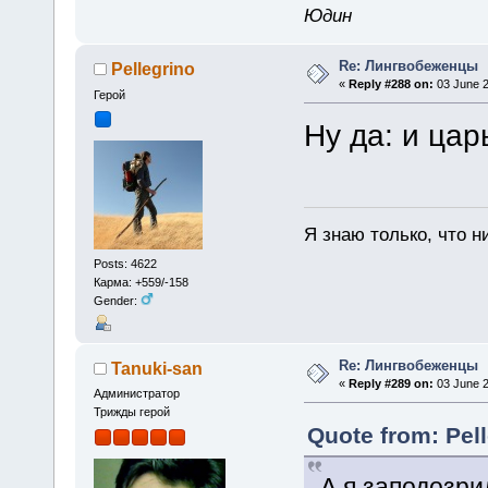
Юдин
Re: Лингвобеженцы
Pellegrino
«
Reply #288 on:
03 June 2
Герой
Ну да: и цар
Я знаю только, что н
Posts: 4622
Карма: +559/-158
Gender:
Re: Лингвобеженцы
Tanuki-san
«
Reply #289 on:
03 June 2
Администратор
Трижды герой
Quote from: Pel
А я заподозри