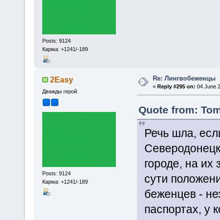
Posts: 9124
Карма: +1241/-189
Re: Лингвобеженцы
2Easy
«
Reply #295 on:
04 June 2
Дважды герой
Quote from: Tom
Речь шла, есл
Северодонецк
городе, на их
Posts: 9124
сути положен
Карма: +1241/-189
беженцев - не
паспортах, у 