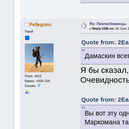
Re: Лингвобеженцы
Pellegrino
«
Reply #296 on:
04 June 2
Герой
Quote from: 2Ea
Дамаскин все
Я бы сказал
Posts: 4622
Очевидност
Карма: +559/-158
Gender:
Quote from: 2Ea
Вы вот эту о
Маркомана та