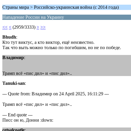
Страны мира > Российско-украинская война (с 2014 года)
Нападение России на Украину
<<
<
(2959/3333)
>
>>
Bhudh
:
Кто тут виктус, а кто виктор, ещё неизвестно.
Так что выть можно только по погибшим, но не по победе.
Владимир
:
Трамп всё «пис дил» и «пис дил»..
Tanuki-san
:
--- Quote from: Владимир on 24 April 2025, 16:11:29 ---
Трамп всё «пис дил» и «пис дил»..
--- End quote ---
Писс он ю, Донни :down:
cetsalcoatle
: