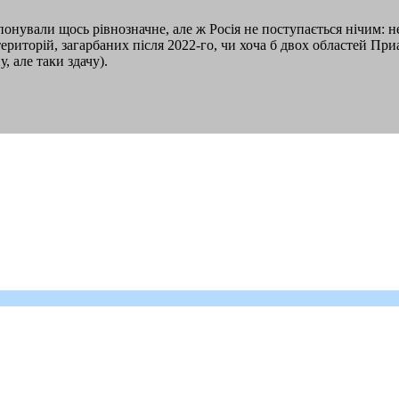
опонували щось рівнозначне, але ж Росія не поступається нічим: н
риторій, загарбаних після 2022-го, чи хоча б двох областей Приа
, але таки здачу).