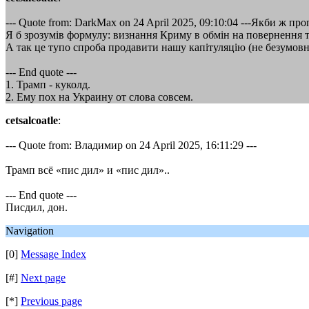
--- Quote from: DarkMax on 24 April 2025, 09:10:04 ---Якби ж пр
Я б зрозумів формулу: визнання Криму в обмін на повернення те
А так це тупо спроба продавити нашу капітуляцію (не безумовну
--- End quote ---
1. Трамп - куколд.
2. Ему пох на Украину от слова совсем.
cetsalcoatle
:
--- Quote from: Владимир on 24 April 2025, 16:11:29 ---
Трамп всё «пис дил» и «пис дил»..
--- End quote ---
Писдил, дон.
Navigation
[0]
Message Index
[#]
Next page
[*]
Previous page