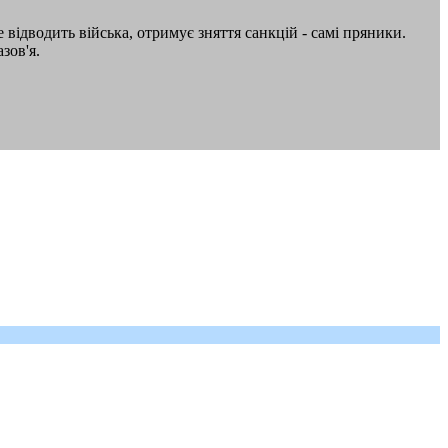
е відводить війська, отримує зняття санкцій - самі пряники.
зов'я.