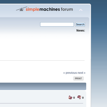
News:
« previous
next »
PRINT
0
0