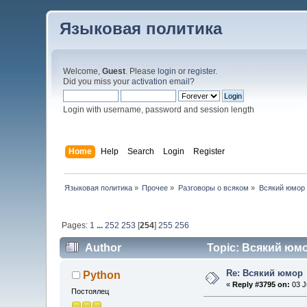
Языковая политика
Welcome,
Guest
. Please
login
or
register
.
Did you miss your
activation email
?
Login with username, password and session length
Home
Help
Search
Login
Register
Языковая политика
»
Прочее
»
Разговоры о всяком
»
Всякий юмор
Pages:
1
...
252
253
[
254
]
255
256
Author
Topic: Всякий юмо
Re: Всякий юмор
Python
«
Reply #3795 on:
03 J
Постоялец