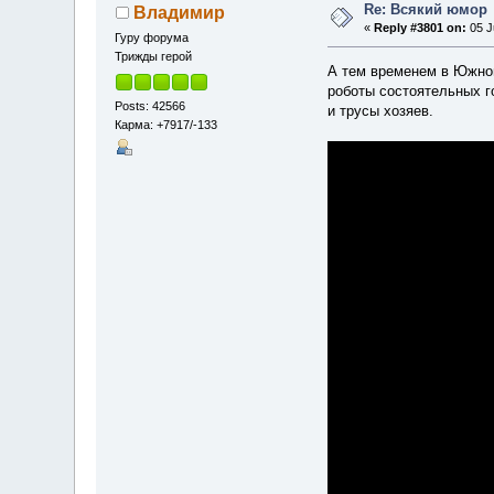
Re: Всякий юмор
Владимир
«
Reply #3801 on:
05 J
Гуру форума
Трижды герой
А тем временем в Южной
роботы состоятельных го
Posts: 42566
и трусы хозяев.
Карма: +7917/-133