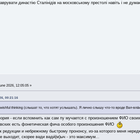
аврувати династію Сталінідів на московському престолі навіть і не ду
une 2026, 12:05:05 »
26, 00:21:16
wishful thinking (слышат то, что хотят услышать). Я лично слышу что-то вроде Вəл-вла
еория - если вспомнить как сам пу мучается с произношением ФИО своих
лёвских есть фонетическая фича особого произношения ФИО
 к редукции и небрежному быстрому прононсу, из-за которого меня нере
е выходит, скорее вəди вəди́(м)ыч - это максимум...