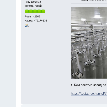
Гуру форума
Трижды герой
Posts: 42566
Карма: +7917/-133
т. Ким посетил завод п
https://tgstat.ru/channe