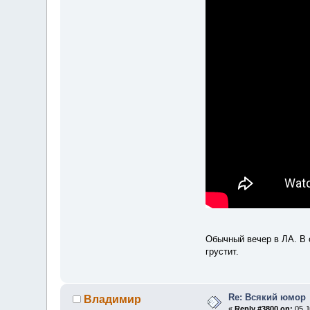
Обычный вечер в ЛА. В о
грустит.
Re: Всякий юмор
Владимир
«
Reply #3800 on:
05 J