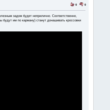
0
0
елезным задом будет неприлично. Соответственно,
ты будут им по карману) станут донашивать кроссовки