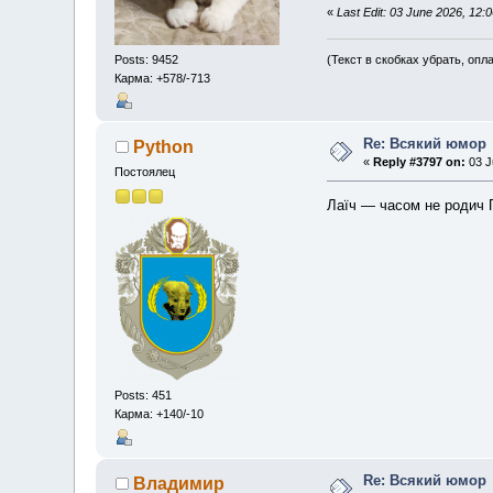
«
Last Edit: 03 June 2026, 12
Posts: 9452
(Текст в скобках убрать, опл
Карма: +578/-713
Re: Всякий юмор
Python
«
Reply #3797 on:
03 J
Постоялец
Лаїч — часом не родич 
Posts: 451
Карма: +140/-10
Re: Всякий юмор
Владимир