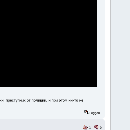
и, преступник от полиции, и при этом никто не
Logged
1
0