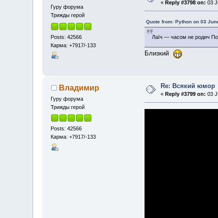
«
Reply #3798 on:
03 J
Гуру форума
Трижды герой
Quote from: Python on 03 Jun
Posts: 42566
Лаїч — часом не родич П
Карма: +7917/-133
Близкий
Re: Всякий юмор
Владимир
«
Reply #3799 on:
03 J
Гуру форума
Трижды герой
Posts: 42566
Карма: +7917/-133