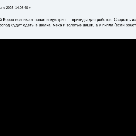
une 2026, 14:08:40 »
 Корее возникает новая индустрия — прикиды для роботов. Сверкать ж
спод будут одеты в шелка, меха и золотые цацки, а у пипла (если робо