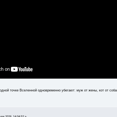
дной точке Вселенной одновременно убегают: муж от жены, кот от собак
une 2026, 14:04:52 »