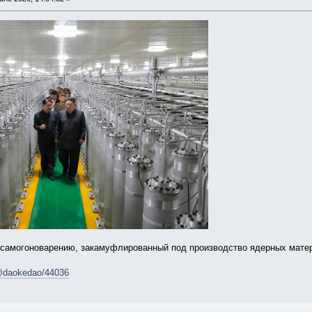
о самогоноварению, закамуфлированный под производство ядерных мате
l/@daokedao/44036