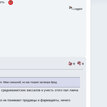
мають
Logged
0
0
́ич. Мем смешной, но как теория заговора бред.
 среднеазиатских вассалов и учесть этого пал лаича
дко не понимают продавцы и фармацевты, ничего