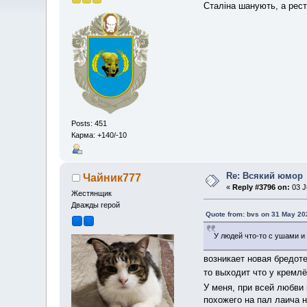
Сталіна шанують, а рест
Posts: 451
Карма: +140/-10
Re: Всякий юмор
Чайник777
«
Reply #3796 on:
03 J
Жестянщик
Дважды герой
Quote from: bvs on 31 May 20
У людей что-то с ушами и 
возникает новая бредот
то выходит что у крем
У меня, при всей любви
похожего на пал лаича н