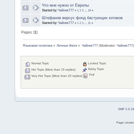
Что мне нужно от Европы
Started by
Чайник777
«
1
2
3
...
18
»
Штефанов версус фонд бастующих котиков
Started by
Чайник777
«
1
2
3
...
11
»
Pages: [
1
]
Языковая политика
»
Личные блоги
»
Чайник777
(Moderator:
Чайник777
)
Normal Topic
Locked Topic
Sticky Topic
Hot Topic (More than 15 replies)
Poll
Very Hot Topic (More than 25 replies)
SMF 2.0.1
Page created