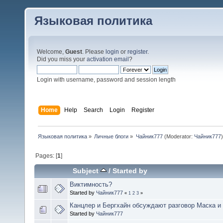
Языковая политика
Welcome,
Guest
. Please
login
or
register
.
Did you miss your
activation email
?
Login with username, password and session length
Home
Help
Search
Login
Register
Языковая политика
»
Личные блоги
»
Чайник777
(Moderator:
Чайник777
)
Pages: [
1
]
Subject
/
Started by
Виктимность?
Started by
Чайник777
«
1
2
3
»
Канцлер и Бергхайн обсуждают разговор Маска и
Started by
Чайник777