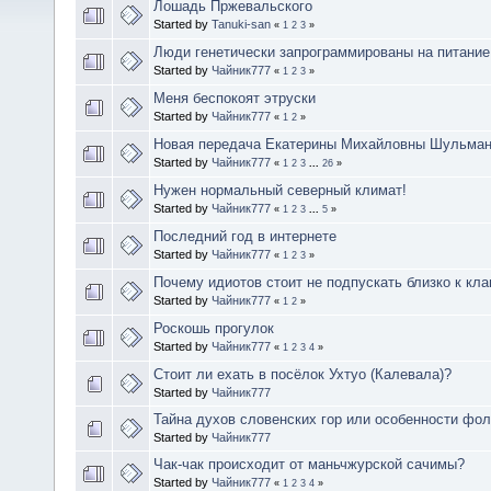
Лошадь Пржевальского
Started by
Tanuki-san
«
1
2
3
»
Люди генетически запрограммированы на питание
Started by
Чайник777
«
1
2
3
»
Меня беспокоят этруски
Started by
Чайник777
«
1
2
»
Новая передача Екатерины Михайловны Шульман 
Started by
Чайник777
«
1
2
3
...
26
»
Нужен нормальный северный климат!
Started by
Чайник777
«
1
2
3
...
5
»
Последний год в интернете
Started by
Чайник777
«
1
2
3
»
Почему идиотов стоит не подпускать близко к кл
Started by
Чайник777
«
1
2
»
Роскошь прогулок
Started by
Чайник777
«
1
2
3
4
»
Стоит ли ехать в посёлок Ухтуо (Калевала)?
Started by
Чайник777
Тайна духов словенских гор или особенности фол
Started by
Чайник777
Чак-чак происходит от маньчжурской сачимы?
Started by
Чайник777
«
1
2
3
4
»