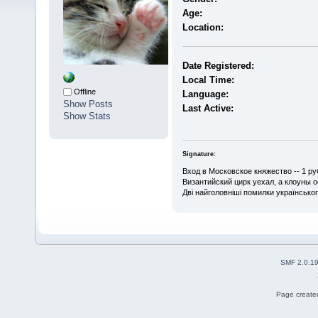
Age:
Location:
Date Registered:
Local Time:
Offline
Language:
Show Posts
Last Active:
Show Stats
Signature:
Вход в Московское княжество -- 1 ру
Византийский цирк уехал, а клоуны 
Дві найголовніші помилки українського
SMF 2.0.1
Page created