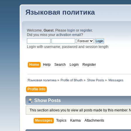
Языковая политика
Welcome,
Guest
. Please
login
or
register
.
Did you miss your
activation email
?
Login with username, password and session length
Home
Help
Search
Login
Register
Языковая политика
»
Profile of Bhudh
»
Show Posts
»
Messages
Profile Info
Show Posts
This section allows you to view all posts made by this member. 
Messages
Topics
Karma
Attachments