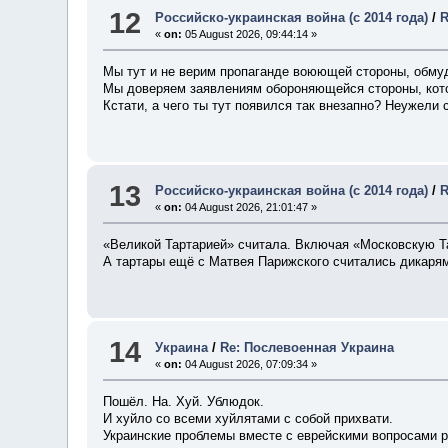
12
Российско-украинская война (с 2014 года)
/
R
«
on:
05 August 2026, 09:44:14 »
Мы тут и не верим пропаганде воюющей стороны, обму
Мы доверяем заявлениям обороняющейся стороны, кот
Кстати, а чего ты тут появился так внезапно? Неужели 
13
Российско-украинская война (с 2014 года)
/
R
«
on:
04 August 2026, 21:01:47 »
«Великой Тартарией» считала. Включая «Московскую Та
А тартары ещё с Матвея Парижского считались дикарям
14
Украина
/
Re: Послевоенная Украина
«
on:
04 August 2026, 07:09:34 »
Пошёл. На. Хуй. Ублюдок.
И хуйло со всеми хуйлятами с собой прихвати.
Украинские проблемы вместе с еврейскими вопросами р