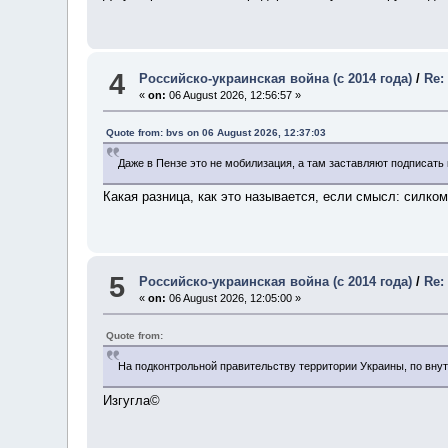
4
Российско-украинская война (с 2014 года)
/
Re:
«
on:
06 August 2026, 12:56:57 »
Quote from: bvs on 06 August 2026, 12:37:03
Даже в Пензе это не мобилизация, а там заставляют подписать к
Какая разница, как это называется, если смысл: силком
5
Российско-украинская война (с 2014 года)
/
Re:
«
on:
06 August 2026, 12:05:00 »
Quote from:
На подконтрольной правительству территории Украины, по внут
Изгугла©