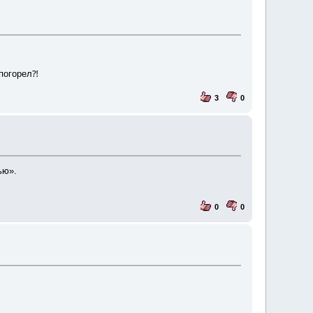
 погорел⁈
3
0
ью».
0
0