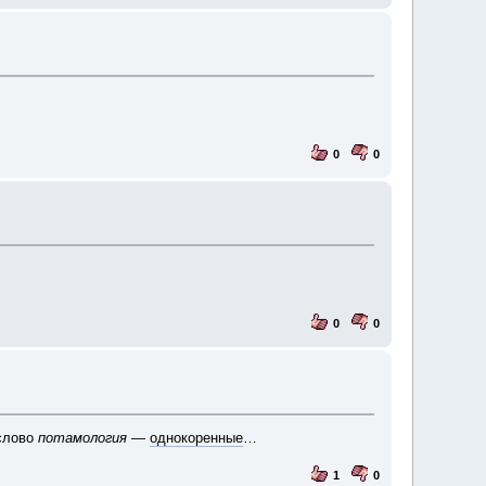
0
0
0
0
 слово
потамология
—
однокоренные
…
1
0