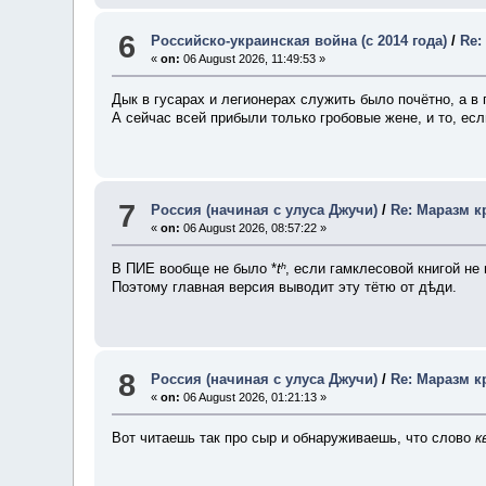
6
Российско-украинская война (с 2014 года)
/
Re:
«
on:
06 August 2026, 11:49:53 »
Дык в гусарах и легионерах служить было почётно, а в
А сейчас всей прибыли только гробовые жене, и то, есл
7
Россия (начиная с улуса Джучи)
/
Re: Маразм к
«
on:
06 August 2026, 08:57:22 »
В ПИЕ вообще не было *
tʰ
, если гамклесовой книгой не
Поэтому главная версия выводит эту тётю от дѣди.
8
Россия (начиная с улуса Джучи)
/
Re: Маразм к
«
on:
06 August 2026, 01:21:13 »
Вот читаешь так про сыр и обнаруживаешь, что слово
к