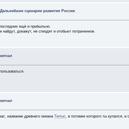
 Дальнейшие сценарии развития России
 последних ещё и прибыльно.
и найдут, докажут, не спиздят и отобьют потраченное.
репчал
 пользоваться.
репчал
вас
, название древнего океана
Тетис
, в потомке которого ты купался, и