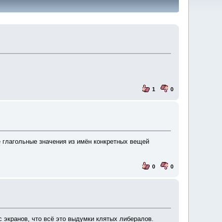
1
0
е глагольные значения из имён конкретных вещей
0
0
с экранов, что всё это выдумки клятых либералов.