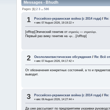
Messages - Bhudh
Pages: [
1
]
2
3
...
586
1
Российско-украинская война (с 2014 года)
/
Re:
«
on:
07 August 2026, 19:19:22 »
[offtop]Эпический генитив от
στρατός
—
στρατόφι
.
Первый раз вижу генитив на
-φι
…[/offtop]
2
Окололингвистические обсуждения
/
Re: Всё о
«
on:
07 August 2026, 04:17:42 »
От обозначения конкретных состояний, а то и предмето
выводит.
3
Российско-украинская война (с 2014 года)
/
Re:
«
on:
06 August 2026, 14:27:44 »
Да уже рассылают по предприятиям указивки руководств