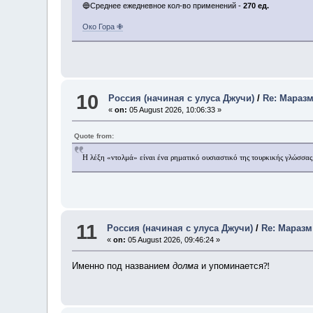
🔵Среднее ежедневное кол-во применений -
270 ед.
Око Гора ✙
10
Россия (начиная с улуса Джучи)
/
Re: Мараз
«
on:
05 August 2026, 10:06:33 »
Quote from:
Η λέξη «ντολμά» είναι ένα ρηματικό ουσιαστικό της τουρκικής γλώσσας
11
Россия (начиная с улуса Джучи)
/
Re: Маразм
«
on:
05 August 2026, 09:46:24 »
Именно под названием
долма
и упоминается⁈