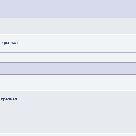
м крепчал
.
 крепчал