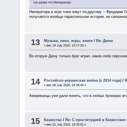
(ну разве что Император)
Императора в игре тоже зовут по-другому -- Фредерик I
получается вообще параллельная история, не связанна
13
Музыка, кино, игры, книги
/
Re: Дюна
«
on:
19 July 2026, 19:17:33 »
Во вторую Дюну только брат играл, каких-либо персонаж
14
Российско-украинская война (с 2014 года)
/
R
«
on:
06 July 2026, 14:34:44 »
Американцы уже дали понять, что в любых бункерах его
15
Казахстан
/
Re: С проституцией в Казахстане 
«
on:
01 July 2026, 16:39:52 »