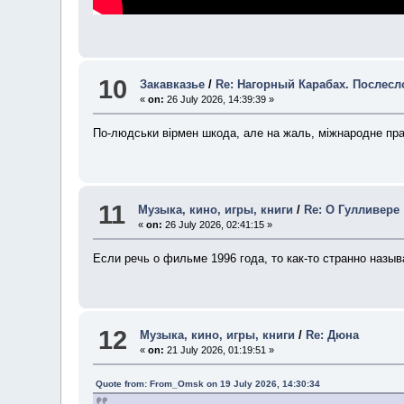
10
Закавказье
/
Re: Нагорный Карабах. Послесл
«
on:
26 July 2026, 14:39:39 »
По-людськи вірмен шкода, але на жаль, міжнародне прав
11
Музыка, кино, игры, книги
/
Re: О Гулливере
«
on:
26 July 2026, 02:41:15 »
Если речь о фильме 1996 года, то как-то странно назы
12
Музыка, кино, игры, книги
/
Re: Дюна
«
on:
21 July 2026, 01:19:51 »
Quote from: From_Omsk on 19 July 2026, 14:30:34