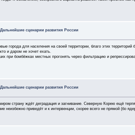
 Дальнейшие сценарии развития России
вые города для населения на своей территории, благо этих территорий б
то и даром не хочет ехать.
х при бомбёжках местных прогонять через фильтрацию и репрессироват
 Дальнейшие сценарии развития России
иром страну ждёт деградация и загнивание. Северную Корею ещё терпят
ие неизбежно приведёт и к интервенции, скорее всего не прямой (бо ядер