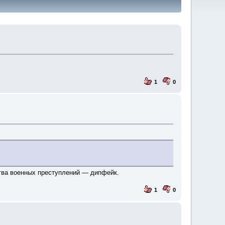
1
0
ства военных преступлений — дипфейк.
1
0