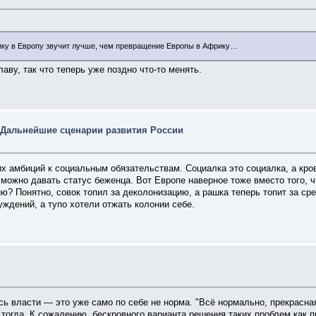
ику в Европу звучит лучше, чем превращение Европы в Африку…
ву, так что теперь уже поздно что-то менять.
 Дальнейшие сценарии развития России
 амбиций к социальным обязательствам. Социалка это социалка, а кров
ожно давать статус беженца. Вот Европе наверное тоже вместо того, ч
? Понятно, совок топил за деколонизацию, а рашка теперь топит за сред
ждений, а тупо хотели отжать колонии себе.
сь власти — это уже само по себе не норма. "Всё нормально, прекрасна
огда. К сожалению, бескровного варианта решения таких проблем как п