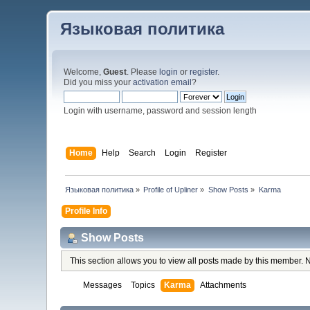
Языковая политика
Welcome,
Guest
. Please
login
or
register
.
Did you miss your
activation email
?
Login with username, password and session length
Home
Help
Search
Login
Register
Языковая политика
»
Profile of Upliner
»
Show Posts
»
Karma
Profile Info
Show Posts
This section allows you to view all posts made by this member. 
Messages
Topics
Karma
Attachments