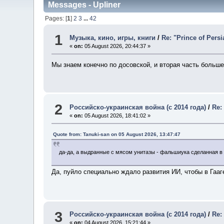
Messages - Upliner
Pages: [
1
]
2
3
...
42
1
Музыка, кино, игры, книги
/
Re: "Prince of Per
«
on:
05 August 2026, 20:44:37 »
Мы знаем конечно по досовской, и вторая часть больше
2
Российско-украинская война (с 2014 года)
/
Re:
«
on:
05 August 2026, 18:41:02 »
Quote from: Tanuki-san on 05 August 2026, 13:47:47
да-да, а выдранные с мясом унитазы - фальшиука сделанная 
Да, пуйло специально ждало развития ИИ, чтобы в Гаа
3
Российско-украинская война (с 2014 года)
/
Re:
«
on:
04 August 2026, 15:21:44 »