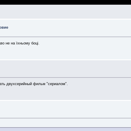
овие
о не на їхньому боці.
вать двухсерийный фильм "сериалом".