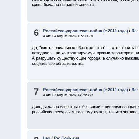
кровь была не на нашей совести.
6
Российско-украинская война (с 2014 года)
/
Re:
«
on:
04 August 2026, 11:20:13 »
Да, "взять социальные обязательства" — это строить но
незадача — на контроллируемую орками территорию ник
А разрушать существующие города, а случайно выживши
социальные обязательства.
7
Российско-украинская война (с 2014 года)
/
Re:
«
on:
03 August 2026, 14:29:36 »
Доводы давно известные: без связи с цивилизованным м
российские ресурсы много кому нужны, так что загниван
Leo
/
Re: События