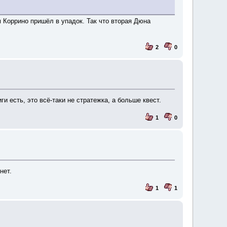
ом Коррино пришёл в упадок. Так что вторая Дюна
2
0
 есть, это всё-таки не стратежка, а больше квест.
1
0
нет.
1
1