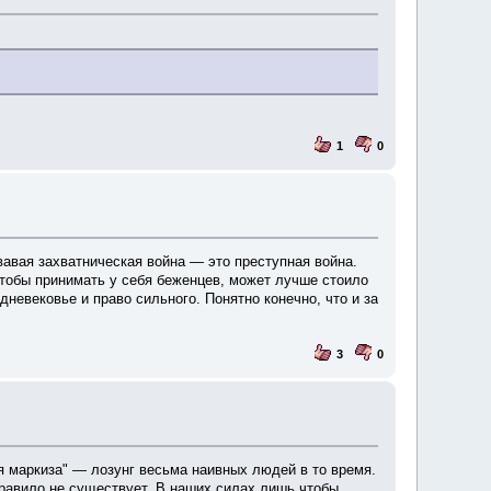
1
0
авая захватническая война — это преступная война.
тобы принимать у себя беженцев, может лучше стоило
невековье и право сильного. Понятно конечно, что и за
3
0
я маркиза" — лозунг весьма наивных людей в то время.
равило не существует. В наших силах лишь чтобы