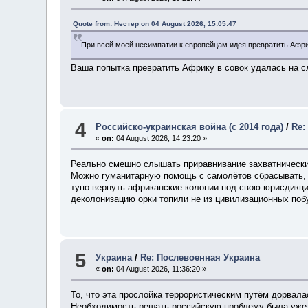
Quote from: Нестер on 04 August 2026, 15:05:47
При всей моей несимпатии к европейцам идея превратить Афр
Ваша попытка превратить Африку в совок удалась на сла
4
Российско-украинская война (с 2014 года)
/
Re:
«
on:
04 August 2026, 14:23:20 »
Реально смешно слышать приравнивание захватнических
Можно гуманитарную помощь с самолётов сбрасывать, м
тупо вернуть африканские колонии под свою юрисдикцию
деколонизацию орки топили не из цивилизационных побу
5
Украина
/
Re: Послевоенная Украина
«
on:
04 August 2026, 11:36:20 »
То, что эта прослойка террористическим путём дорвала
Необходимость решать российскую проблему была уже т